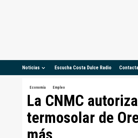
Saltar
al
contenido
Noticias
Escucha Costa Dulce Radio
Contact
Economía
Empleo
La CNMC autoriza 
termosolar de Ore
más