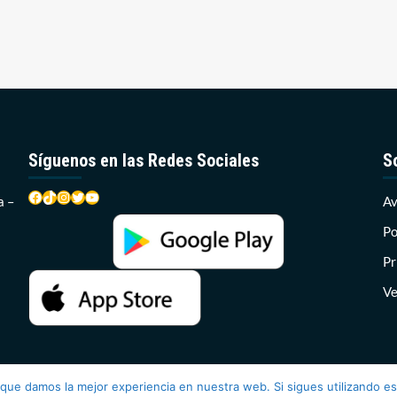
Síguenos en las Redes Sociales
S
Facebook
TikTok
Instagram
Twitter
YouTube
a –
Av
Po
Pr
Ve
 que damos la mejor experiencia en nuestra web. Si sigues utilizando e