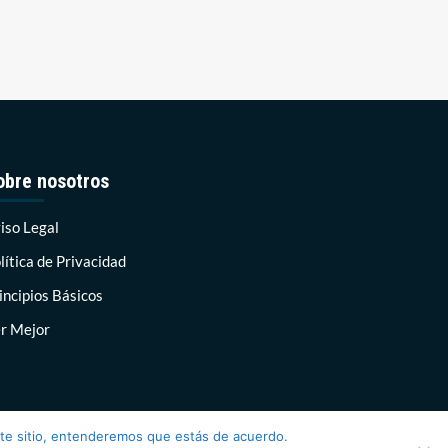
obre nosotros
iso Legal
lítica de Privacidad
incipios Básicos
r Mejor
ste sitio, entenderemos que estás de acuerdo.