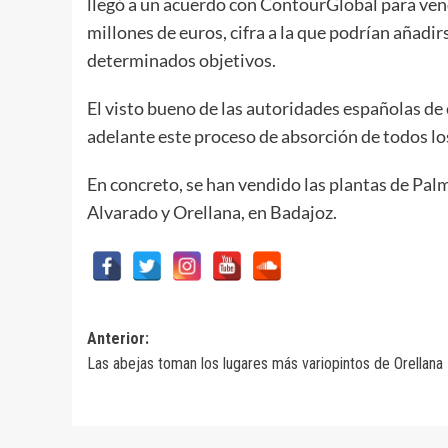
llegó a un acuerdo con ContourGlobal para ven
millones de euros, cifra a la que podrían añadi
determinados objetivos.
El visto bueno de las autoridades españolas de 
adelante este proceso de absorción de todos lo
En concreto, se han vendido las plantas de Palm
Alvarado y Orellana, en Badajoz.
Navegación
Anterior:
Las abejas toman los lugares más variopintos de Orellana
de
entradas