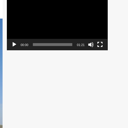
de
vídeo
00:00
01:21