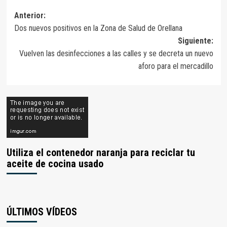
Navegación
Anterior:
Dos nuevos positivos en la Zona de Salud de Orellana
de
Siguiente:
entradas
Vuelven las desinfecciones a las calles y se decreta un nuevo
aforo para el mercadillo
Utiliza el contenedor naranja para reciclar tu
aceite de cocina usado
ÚLTIMOS VÍDEOS