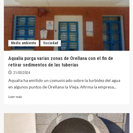
la
calidad
del
agua
en
Orellana
Medio ambiente
Sociedad
Aqualia purga varias zonas de Orellana con el fin de
retirar sedimentos de las tuberías
21/03/2024
Aqualia ha emitido un comunicado sobre la turbidez del agua
en algunos puntos de Orellana la Vieja. Afirma la empresa...
Leer
Leer más
más
sobre
Aqualia
purga
varias
zonas