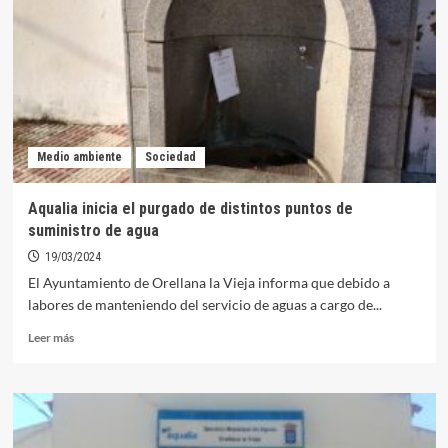
de
Orellana
con
el
fin
de
retirar
sedimentos
Medio ambiente
Sociedad
de
las
tuberías
Aqualia inicia el purgado de distintos puntos de
suministro de agua
19/03/2024
El Ayuntamiento de Orellana la Vieja informa que debido a
labores de manteniendo del servicio de aguas a cargo de...
Leer
Leer más
más
sobre
Aqualia
inicia
el