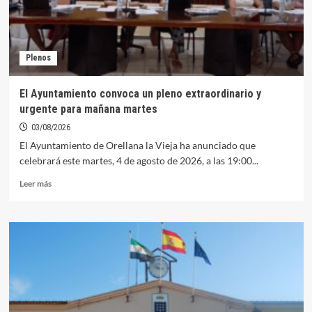
Plenos
El Ayuntamiento convoca un pleno extraordinario y
urgente para mañana martes
03/08/2026
El Ayuntamiento de Orellana la Vieja ha anunciado que
celebrará este martes, 4 de agosto de 2026, a las 19:00...
Leer
Leer más
más
sobre
El
Ayuntamiento
convoca
un
pleno
extraordinario
y