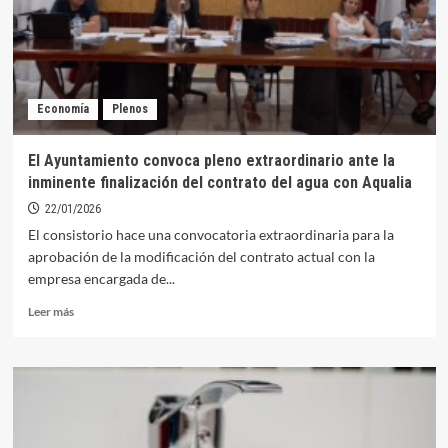
del
agua
de
15
años
Economía
Plenos
con
Aqualia
El Ayuntamiento convoca pleno extraordinario ante la
inminente finalización del contrato del agua con Aqualia
22/01/2026
El consistorio hace una convocatoria extraordinaria para la
aprobación de la modificación del contrato actual con la
empresa encargada de...
Leer
Leer más
más
sobre
El
Ayuntamiento
convoca
pleno
extraordinario