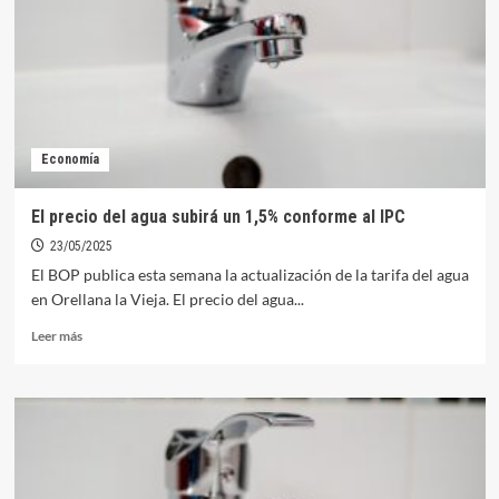
ante
la
inminente
finalización
del
contrato
del
Economía
agua
con
Aqualia
El precio del agua subirá un 1,5% conforme al IPC
23/05/2025
El BOP publica esta semana la actualización de la tarifa del agua
en Orellana la Vieja. El precio del agua...
Leer
Leer más
más
sobre
El
precio
del
agua
subirá