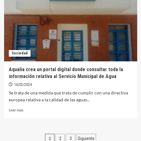
purgado
de
distintos
puntos
de
suministro
de
agua
Sociedad
Aqualia crea un portal digital donde consultar toda la
información relativa al Servicio Municipal de Agua
16/02/2024
Se trata de una medida que trata de cumplir con una directiva
europea relativa a la calidad de las aguas...
Leer
Leer más
más
sobre
Aqualia
crea
Paginación
1
2
3
Siguiente
un