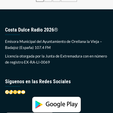
portal
de
digital
entradas
donde
consultar
toda
la
Costa Dulce Radio 2026®
información
relativa
Emisora Municipal del Ayuntamiento de Orellana la Vieja –
al
Servicio
Badajoz (España) 107.4 FM
Municipal
Licencia otorgada por la Junta de Extremadura con en número
de
Agua
de registro EX-RA-LI-0069
Síguenos en las Redes Sociales
Facebook
TikTok
Instagram
Twitter
YouTube