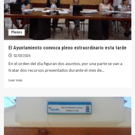
prórroga
del
contrato
del
agua
Plenos
y
al
reglamento
El Ayuntamiento convoca pleno extraordinario esta tarde
de
02/03/2026
edificios
públicos
En el orden del día figuran dos asuntos, por una parte se van a
tratar dos recursos presentados durante el mes de...
Leer
Leer más
más
sobre
El
Ayuntamiento
convoca
pleno
extraordinario
esta
tarde