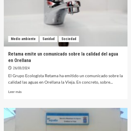
un
1,5%
conforme
al
IPC
Medio ambiente
Sanidad
Sociedad
Retama emite un comunicado sobre la calidad del agua
en Orellana
26/03/2024
El Grupo Ecologista Retama ha emitido un comunicado sobre la
calidad las aguas en Orellana la Vieja. En concreto, sobre...
Leer
Leer más
más
sobre
Retama
emite
un
comunicado
sobre