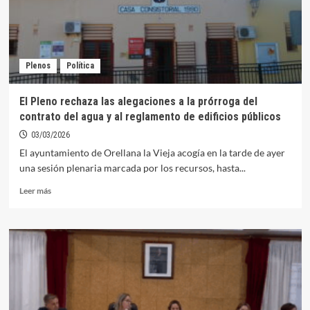
urgente
para
mañana
martes
Plenos
Política
El Pleno rechaza las alegaciones a la prórroga del
contrato del agua y al reglamento de edificios públicos
03/03/2026
El ayuntamiento de Orellana la Vieja acogía en la tarde de ayer
una sesión plenaria marcada por los recursos, hasta...
Leer
Leer más
más
sobre
El
Pleno
rechaza
las
alegaciones
a
la