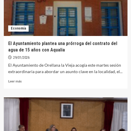
Economía
El Ayuntamiento plantea una prórroga del contrato del
agua de 15 años con Aqualia
29/01/2026
El Ayuntamiento de Orellana la Vieja acogía este martes sesión
extraordinaria para abordar un asunto clave en la localidad, el...
Leer
Leer más
más
sobre
El
Ayuntamiento
plantea
una
prórroga
del
contrato