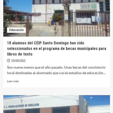
para
material
escolar
y
libros
en
Educación
los
centros
educativos
18 alumnos del CEIP Santo Domingo han sido
orellanenses
seleccionados en el programa de becas municipales para
libros de texto
29/09/2022
Son nueve menos que el año pasado. Unas becas del consistorio
local destinadas al alumnado que curse estudios de educación...
Leer
Leer más
más
sobre
18
alumnos
del
CEIP