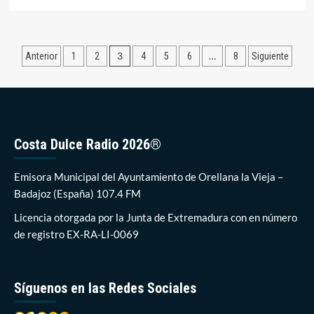
más
sobre
Los
escolares
Paginación
3
…
Anterior
1
2
4
5
6
8
Siguiente
son
los
de
primeros
entradas
en
retomar
La
Noche
Costa Dulce Radio 2026®
de
los
Emisora Municipal del Ayuntamiento de Orellana la Vieja –
Jaramagos
tras
Badajoz (España) 107.4 FM
dos
Licencia otorgada por la Junta de Extremadura con en número
años
paralizada
de registro EX-RA-LI-0069
por
la
pandemia
Síguenos en las Redes Sociales