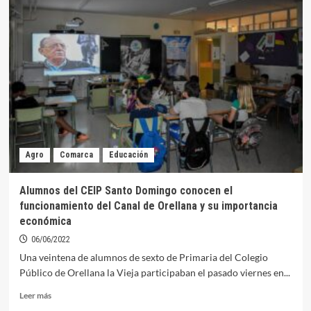
CEIP
Santo
Domingo
adapta
el
horario
lectivo
a
las
altas
temperaturas
Agro
Comarca
Educación
Alumnos del CEIP Santo Domingo conocen el
funcionamiento del Canal de Orellana y su importancia
económica
06/06/2022
Una veintena de alumnos de sexto de Primaria del Colegio
Público de Orellana la Vieja participaban el pasado viernes en...
Leer
Leer más
más