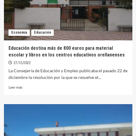
sobre
el
uso
de
patinetes
Economía
Educación
Educación destina más de 800 euros para material
escolar y libros en los centros educativos orellanenses
27/12/2022
La Consejería de Educación y Empleo publicaba el pasado 22 de
diciembre la resolución por la que se resuelve el...
Leer
Leer más
más
sobre
Educación
destina
más
de
800
euros