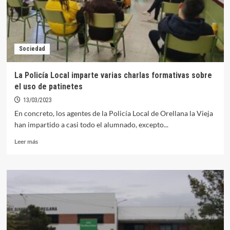
el
Día
Mundial
de
la
Sociedad
Poesía
en
la
La Policía Local imparte varias charlas formativas sobre
radio
el uso de patinetes
13/03/2023
En concreto, los agentes de la Policía Local de Orellana la Vieja
han impartido a casi todo el alumnado, excepto...
Leer
Leer más
más
sobre
La
Policía
Local
imparte
varias
charlas
formativas