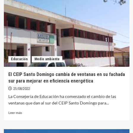
cole
con
normalidad
en
los
centros
educativos
orellanenses
Educación
Medio ambiente
El CEIP Santo Domingo cambia de ventanas en su fachada
sur para mejorar en eficiencia energética
25/08/2022
La Consejería de Educación ha comenzado el cambio de las
ventanas que dan al sur del CEIP Santo Domingo para...
Leer
Leer más
más
sobre
El