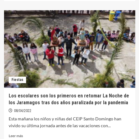
sobre
Alumnos
del
CEIP
Santo
Domingo
conocen
el
funcionamiento
del
Canal
de
Orellana
Fiestas
y
su
importancia
Los escolares son los primeros en retomar La Noche de
económica
los Jaramagos tras dos años paralizada por la pandemia
08/04/2022
Esta mañana los niños y niñas del CEIP Santo Domingo han
vivido su última jornada antes de las vacaciones con...
Leer
Leer más