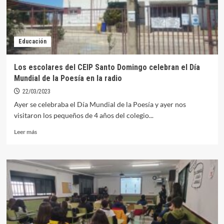
Educación
Los escolares del CEIP Santo Domingo celebran el Día
Mundial de la Poesía en la radio
22/03/2023
Ayer se celebraba el Día Mundial de la Poesía y ayer nos
visitaron los pequeños de 4 años del colegio...
Leer
Leer más
más
sobre
Los
escolares
del
CEIP
Santo
Domingo
celebran