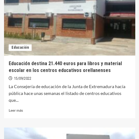
Santo
Domingo
han
sido
seleccionados
en
el
programa
Educación
de
becas
municipales
Educación destina 21.440 euros para libros y material
para
escolar en los centros educativos orellanenses
libros
de
15/09/2022
texto
La Consejería de educación de la Junta de Extremadura hacía
pública hace unas semanas el listado de centros educativos
que...
Leer
Leer más
más
sobre
Educación
destina
21.440