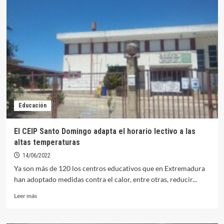
CEIP
Santo
Domingo
cambia
de
ventanas
en
su
fachada
sur
para
Educación
mejorar
en
eficiencia
El CEIP Santo Domingo adapta el horario lectivo a las
energética
altas temperaturas
14/06/2022
Ya son más de 120 los centros educativos que en Extremadura
han adoptado medidas contra el calor, entre otras, reducir...
Leer
Leer más
más
sobre
El