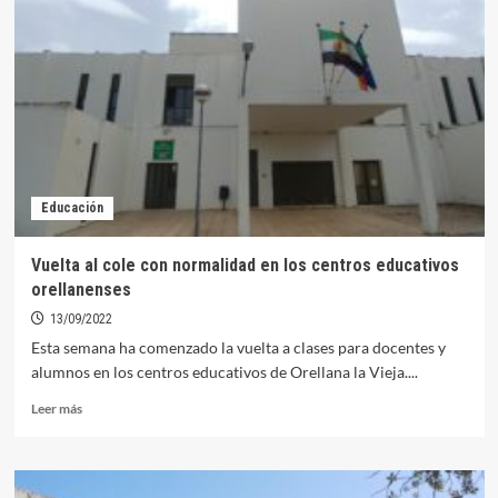
euros
para
libros
y
material
escolar
en
los
centros
Educación
educativos
orellanenses
Vuelta al cole con normalidad en los centros educativos
orellanenses
13/09/2022
Esta semana ha comenzado la vuelta a clases para docentes y
alumnos en los centros educativos de Orellana la Vieja....
Leer
Leer más
más
sobre
Vuelta
al