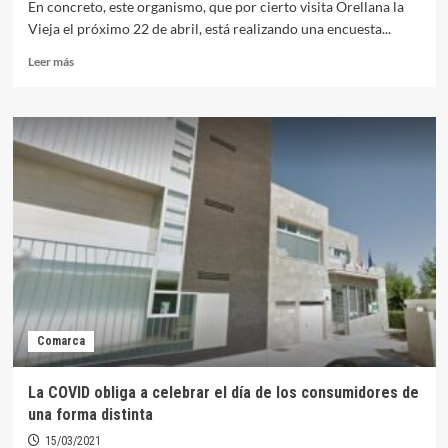
En concreto, este organismo, que por cierto visita Orellana la
de
Vieja el próximo 22 de abril, está realizando una encuesta...
mayo
Leer
Leer más
más
sobre
El
Consorcio
Extremeño
de
Información
al
Consumidor
abre
una
encuesta
sobre
los
Comarca
hábitos
de
compras
La COVID obliga a celebrar el día de los consumidores de
actuales
una forma distinta
15/03/2021