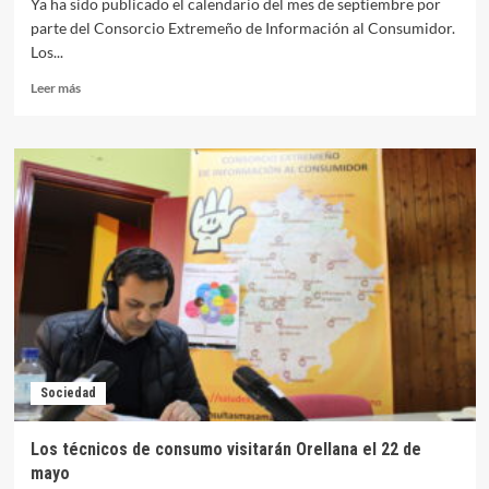
Ya ha sido publicado el calendario del mes de septiembre por
parte del Consorcio Extremeño de Información al Consumidor.
Los...
Leer
Leer más
más
sobre
Consumo
visitará
Orellana
el
25
de
septiembre
Sociedad
Los técnicos de consumo visitarán Orellana el 22 de
mayo