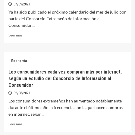
07/09/2021
Ya ha sido publicado el próximo calendario del mes de julio por
parte del Consorcio Extremeño de Información al
Consumidor....
Leer
Leer más
más
sobre
Consumo
visitará
Economía
Orellana
el
Los consumidores cada vez compran más por internet,
próximo
según un estudio del Consorcio de Información al
23
Consumidor
de
septiembre
02/06/2021
Los consumidores extremeños han aumentado notablemente
durante el último año la frecuencia con la que hacen compras
en internet, según...
Leer
Leer más
más
sobre