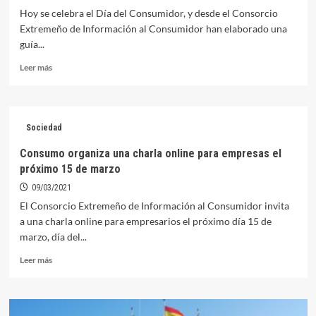
Hoy se celebra el Día del Consumidor, y desde el Consorcio
Extremeño de Información al Consumidor han elaborado una
guía...
Leer
Leer más
más
sobre
La
COVID
Sociedad
obliga
a
Consumo organiza una charla online para empresas el
celebrar
próximo 15 de marzo
el
día
09/03/2021
de
El Consorcio Extremeño de Información al Consumidor invita
los
a una charla online para empresarios el próximo día 15 de
consumidores
marzo, día del...
de
una
Leer
Leer más
forma
más
distinta
sobre
Consumo
organiza