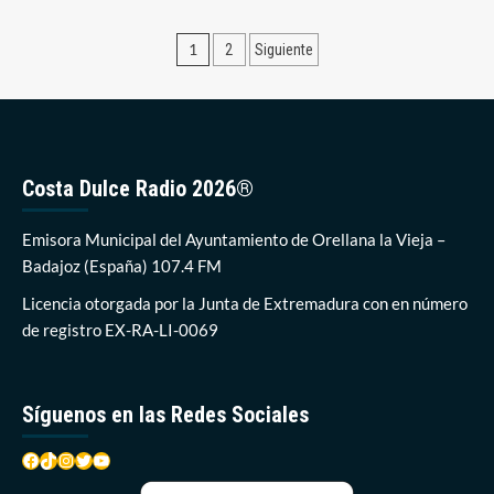
Vuelve
la
Paginación
1
2
Siguiente
atención
presencial
de
del
entradas
Consorcio
Extremeño
de
Información
Costa Dulce Radio 2026®
al
Consumidor
Emisora Municipal del Ayuntamiento de Orellana la Vieja –
Badajoz (España) 107.4 FM
Licencia otorgada por la Junta de Extremadura con en número
de registro EX-RA-LI-0069
Síguenos en las Redes Sociales
Facebook
TikTok
Instagram
Twitter
YouTube