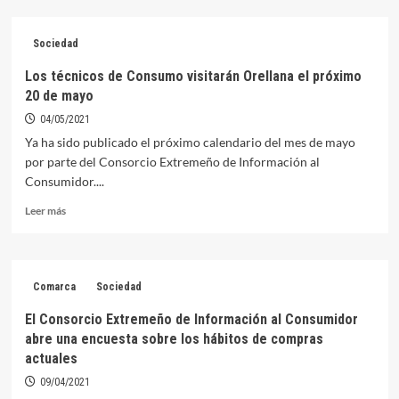
Los
consumidores
Sociedad
cada
vez
Los técnicos de Consumo visitarán Orellana el próximo
compran
20 de mayo
más
por
04/05/2021
internet,
Ya ha sido publicado el próximo calendario del mes de mayo
según
por parte del Consorcio Extremeño de Información al
un
Consumidor....
estudio
del
Leer
Leer más
Consorcio
más
de
sobre
Información
Los
al
técnicos
Consumidor
Comarca
Sociedad
de
Consumo
El Consorcio Extremeño de Información al Consumidor
visitarán
abre una encuesta sobre los hábitos de compras
Orellana
actuales
el
próximo
09/04/2021
20