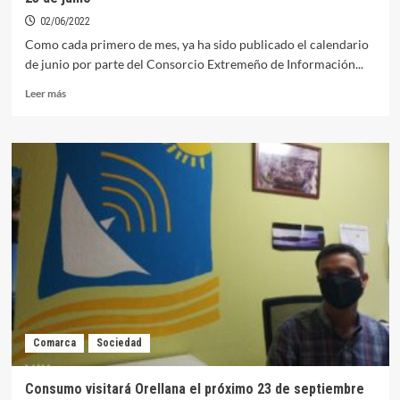
02/06/2022
Como cada primero de mes, ya ha sido publicado el calendario
de junio por parte del Consorcio Extremeño de Información...
Leer
Leer más
más
sobre
Los
técnicos
de
consumo
visitarán
Orellana
el
próximo
23
de
junio
Comarca
Sociedad
Consumo visitará Orellana el próximo 23 de septiembre