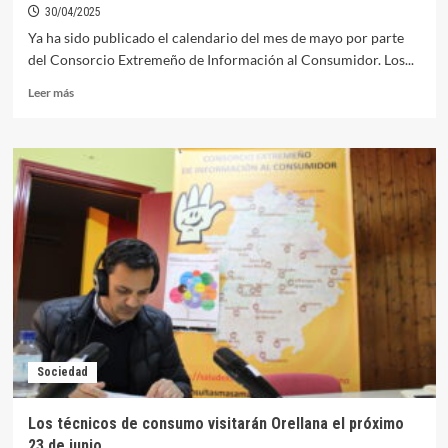
30/04/2025
Ya ha sido publicado el calendario del mes de mayo por parte
del Consorcio Extremeño de Información al Consumidor. Los...
Leer
Leer más
más
sobre
Los
técnicos
de
consumo
visitarán
Orellana
el
22
de
mayo
Sociedad
Los técnicos de consumo visitarán Orellana el próximo
23 de junio