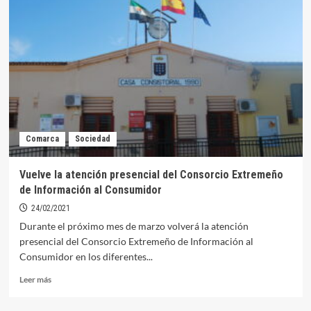
una
charla
online
para
empresas
el
próximo
15
de
marzo
Comarca
Sociedad
Vuelve la atención presencial del Consorcio Extremeño
de Información al Consumidor
24/02/2021
Durante el próximo mes de marzo volverá la atención
presencial del Consorcio Extremeño de Información al
Consumidor en los diferentes...
Leer
Leer más
más
sobre