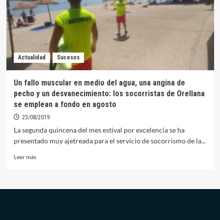
CEIP
Santo
Domingo
Actualidad
Sucesos
Un fallo muscular en medio del agua, una angina de
pecho y un desvanecimiento: los socorristas de Orellana
se emplean a fondo en agosto
23/08/2019
La segunda quincena del mes estival por excelencia se ha
presentado muy ajetreada para el servicio de socorrismo de la...
Leer
Leer más
más
sobre
Un
fallo
muscular
en