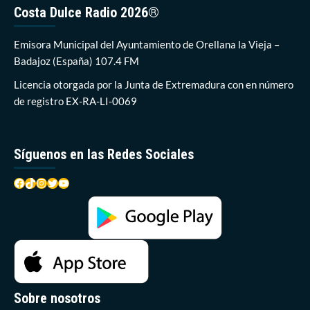
medio
Costa Dulce Radio 2026®
del
agua,
una
Emisora Municipal del Ayuntamiento de Orellana la Vieja –
angina
Badajoz (España) 107.4 FM
de
pecho
Licencia otorgada por la Junta de Extremadura con en número
y
de registro EX-RA-LI-0069
un
desvanecimiento:
los
socorristas
Síguenos en las Redes Sociales
de
Orellana
Facebook
TikTok
Instagram
Twitter
YouTube
se
emplean
a
fondo
en
agosto
Sobre nosotros