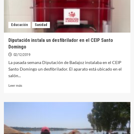
Educación
Sanidad
Diputación instala un desfibrilador en el CEIP Santo
Domingo
02/12/2019
La pasada semana Diputación de Badajoz instalaba en el CEIP
Santo Domingo un desfibrilador. El aparato está ubicado en el
salón...
Leer
Leer más
más
sobre
Diputación
instala
un
desfibrilador
en
el