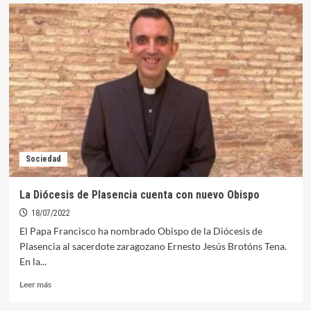
Eugenio
Albalate
vuelve
a
repetir
como
Vicario
de
la
Zona
Sur
de
Sociedad
la
Diócesis
de
La Diócesis de Plasencia cuenta con nuevo Obispo
Plasencia
18/07/2022
El Papa Francisco ha nombrado Obispo de la Diócesis de
Plasencia al sacerdote zaragozano Ernesto Jesús Brotóns Tena.
En la...
Leer
Leer más
más
sobre