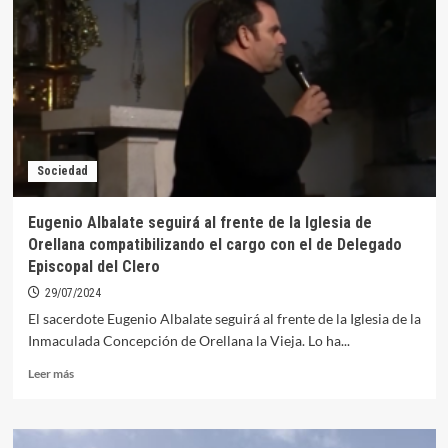
Plasencia
estrena
nueva
web
con
todo
su
Archivo
Histórico
Sociedad
Eugenio Albalate seguirá al frente de la Iglesia de
Orellana compatibilizando el cargo con el de Delegado
Episcopal del Clero
29/07/2024
El sacerdote Eugenio Albalate seguirá al frente de la Iglesia de la
Inmaculada Concepción de Orellana la Vieja. Lo ha...
Leer
Leer más
más
sobre
Eugenio
Albalate