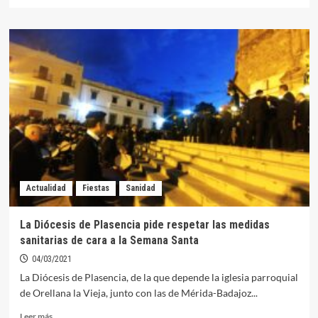
más
sobre
La
Iglesia
de
Orellana
repica
contra
la
despoblación
Actualidad
Fiestas
Sanidad
La Diócesis de Plasencia pide respetar las medidas
sanitarias de cara a la Semana Santa
04/03/2021
La Diócesis de Plasencia, de la que depende la iglesia parroquial
de Orellana la Vieja, junto con las de Mérida-Badajoz...
Leer
Leer más