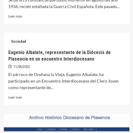
1936, recién estallada la Guerra Civil Española. Este pasado...
Leer
Leer más
más
sobre
La
Diócesis
Sociedad
recuerda
a
Eugenio Albalate, representante de la Diócesis de
varios
Plasencia en un encuentro Interdiocesano
orellanenses
en
11/06/2025
el
El párroco de Orellana la Vieja, Eugenio Albalate, ha
día
participado en un Encuentro Interdiocesano del Clero Joven
de
como representante de...
los
Mártires
Leer
Leer más
más
sobre
Eugenio
Albalate,
representante
de