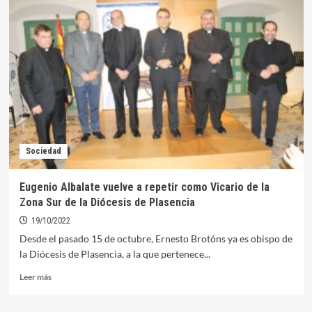
Diócesis
de
Plasencia
anuncia
cambios
en
su
estructura
para
después
de
Sociedad
verano
Eugenio Albalate vuelve a repetir como Vicario de la
Zona Sur de la Diócesis de Plasencia
19/10/2022
Desde el pasado 15 de octubre, Ernesto Brotóns ya es obispo de
la Diócesis de Plasencia, a la que pertenece...
Leer
Leer más
más
sobre