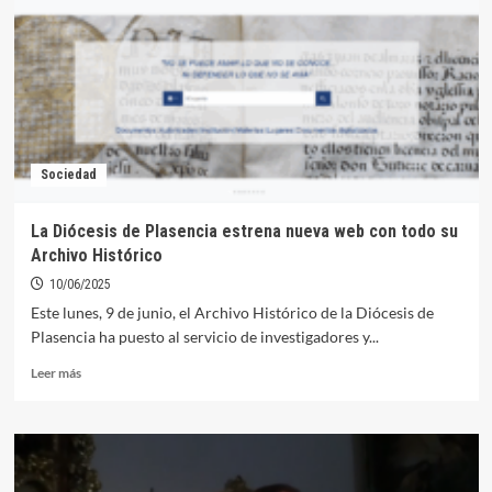
la
Diócesis
de
Plasencia
en
un
encuentro
Interdiocesano
Sociedad
La Diócesis de Plasencia estrena nueva web con todo su
Archivo Histórico
10/06/2025
Este lunes, 9 de junio, el Archivo Histórico de la Diócesis de
Plasencia ha puesto al servicio de investigadores y...
Leer
Leer más
más
sobre
La
Diócesis
de