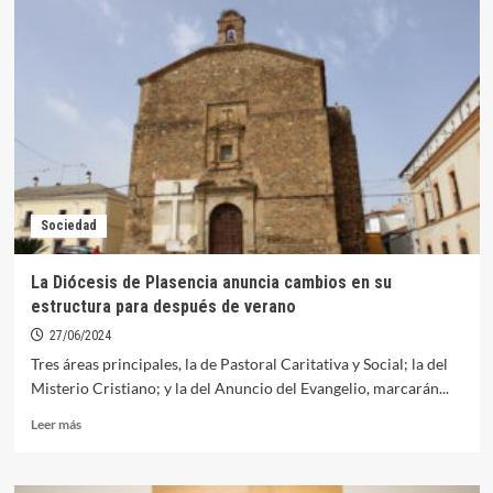
seguirá
al
frente
de
la
Iglesia
de
Orellana
compatibilizando
el
Sociedad
cargo
con
el
La Diócesis de Plasencia anuncia cambios en su
de
estructura para después de verano
Delegado
Episcopal
27/06/2024
del
Tres áreas principales, la de Pastoral Caritativa y Social; la del
Clero
Misterio Cristiano; y la del Anuncio del Evangelio, marcarán...
Leer
Leer más
más
sobre
La