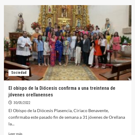
La
Diócesis
de
Plasencia
cuenta
con
nuevo
Obispo
Sociedad
El obispo de la Diócesis confirma a una treintena de
jóvenes orellanenses
30/05/2022
El Obispo de la Diócesis Plasencia, Ciriaco Benavente,
confirmaba este pasado fin de semana a 31 jóvenes de Orellana
la...
Leer
Leer más