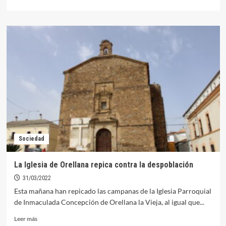
más
sobre
El
obispo
de
la
Diócesis
confirma
a
una
treintena
de
jóvenes
orellanenses
Sociedad
La Iglesia de Orellana repica contra la despoblación
31/03/2022
Esta mañana han repicado las campanas de la Iglesia Parroquial
de Inmaculada Concepción de Orellana la Vieja, al igual que...
Leer
Leer más