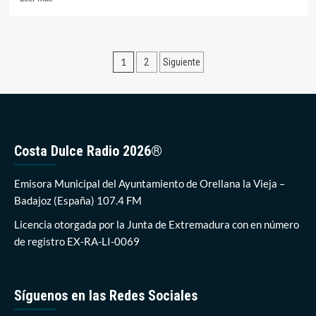
más
sobre
La
Diócesis
Paginación
1
2
Siguiente
de
Plasencia
de
pide
entradas
respetar
las
medidas
sanitarias
Costa Dulce Radio 2026®
de
cara
Emisora Municipal del Ayuntamiento de Orellana la Vieja –
a
la
Badajoz (España) 107.4 FM
Semana
Licencia otorgada por la Junta de Extremadura con en número
Santa
de registro EX-RA-LI-0069
Síguenos en las Redes Sociales