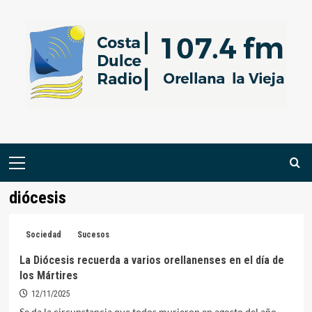
Saltar
al
contenido
Menú
primario
diócesis
Sociedad
Sucesos
La Diócesis recuerda a varios orellanenses en el día de
los Mártires
12/11/2025
Se da la circunstancia que todos murieron en agosto del año