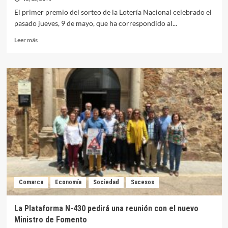
adjudicación
El primer premio del sorteo de la Lotería Nacional celebrado el
del
pasado jueves, 9 de mayo, que ha correspondido al...
Hogar
del
Leer
Leer más
Pensionista
más
sobre
El
primer
premio
de
300.000
euros
de
la
Lotería
Nacional
toca
en
Comarca
Economía
Sociedad
Sucesos
Orellana
La Plataforma N-430 pedirá una reunión con el nuevo
Ministro de Fomento