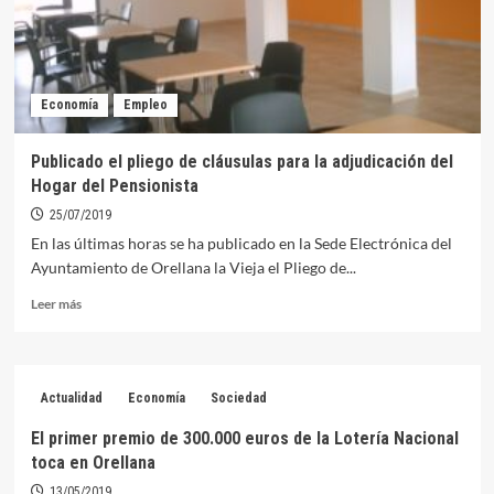
Plan
Nacional
de
Sostenibilidad
Turística
Economía
Empleo
Publicado el pliego de cláusulas para la adjudicación del
Hogar del Pensionista
25/07/2019
En las últimas horas se ha publicado en la Sede Electrónica del
Ayuntamiento de Orellana la Vieja el Pliego de...
Leer
Leer más
más
sobre
Publicado
el
Actualidad
Economía
Sociedad
pliego
de
El primer premio de 300.000 euros de la Lotería Nacional
cláusulas
toca en Orellana
para
la
13/05/2019