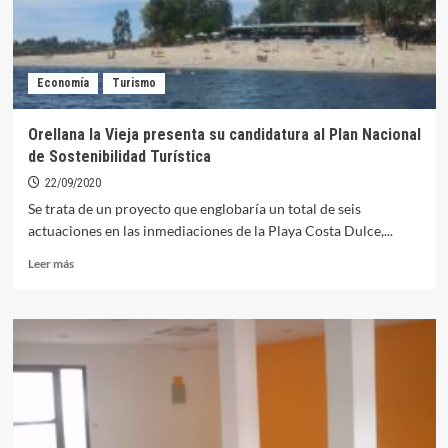
Economía
Turismo
Orellana la Vieja presenta su candidatura al Plan Nacional
de Sostenibilidad Turística
22/09/2020
Se trata de un proyecto que englobaría un total de seis
actuaciones en las inmediaciones de la Playa Costa Dulce,...
Leer
Leer más
más
sobre
Orellana
la
Vieja
presenta
su
candidatura
al