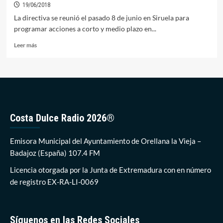
19/06/2018
La directiva se reunió el pasado 8 de junio en Siruela para
programar acciones a corto y medio plazo en...
Leer
Leer más
más
sobre
La
Plataforma
N-
430
pedirá
Costa Dulce Radio 2026®
una
reunión
con
Emisora Municipal del Ayuntamiento de Orellana la Vieja –
el
Badajoz (España) 107.4 FM
nuevo
Ministro
Licencia otorgada por la Junta de Extremadura con en número
de
de registro EX-RA-LI-0069
Fomento
Síguenos en las Redes Sociales