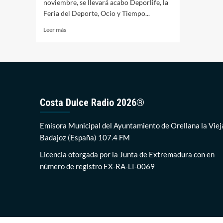
noviembre, se llevará acabo Deporlife, la
Feria del Deporte, Ocio y Tiempo...
Leer
Leer más
más
sobre
Orellana
expondrá
en
FEVAL
sus
Costa Dulce Radio 2026®
recursos
de
ocio,
Emisora Municipal del Ayuntamiento de Orellana la Viej
deporte
Badajoz (España) 107.4 FM
y
tiempo
Licencia otorgada por la Junta de Extremadura con en
libre
número de registro EX-RA-LI-0069