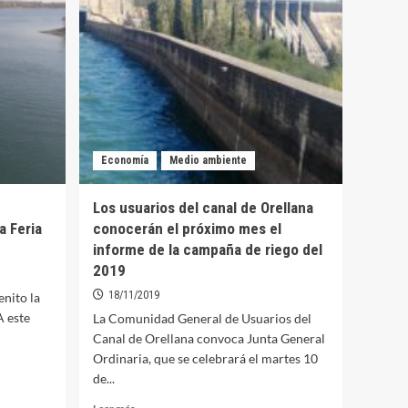
IES
Pedro
Alfonso
de
Orellana
se
presentarán
a
la
Economía
Medio ambiente
EBAU
este
año
Los usuarios del canal de Orellana
a Feria
conocerán el próximo mes el
informe de la campaña de riego del
2019
18/11/2019
nito la
A este
La Comunidad General de Usuarios del
Canal de Orellana convoca Junta General
Ordinaria, que se celebrará el martes 10
de...
Leer