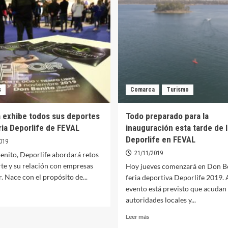
añana
AstraZeneca
para
remio
los
xtremadura
esenciales
l
el
eporte
próximo
lazado
lunes
or
andemia
s
Comarca
Turismo
a exhibe todos sus deportes
Todo preparado para la
ria Deporlife de FEVAL
inauguración esta tarde de l
Deporlife en FEVAL
019
21/11/2019
enito, Deporlife abordará retos
te y su relación con empresas
Hoy jueves comenzará en Don Be
r. Nace con el propósito de...
feria deportiva Deporlife 2019. 
evento está previsto que acudan
er
autoridades locales y...
ás
bre
Leer
Leer más
ellana
más