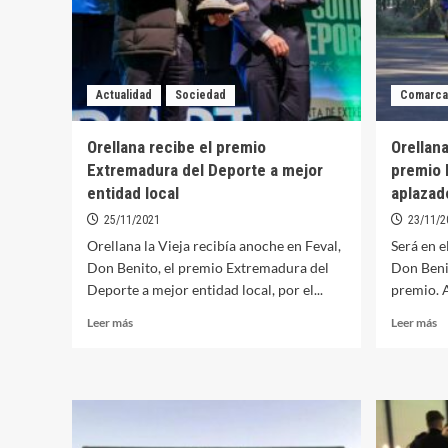
Actualidad
Sociedad
Comarca
Orellana recibe el premio
Orellana
Extremadura del Deporte a mejor
premio 
entidad local
aplazad
25/11/2021
23/11/2
Orellana la Vieja recibía anoche en Feval,
Será en e
Don Benito, el premio Extremadura del
Don Beni
Deporte a mejor entidad local, por el...
premio. A
Leer
Le
Leer más
Leer más
más
m
sobre
so
Orellana
Or
recibe
la
el
Vi
premio
re