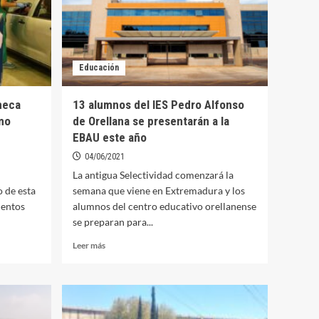
Educación
neca
13 alumnos del IES Pedro Alfonso
imo
de Orellana se presentarán a la
EBAU este año
04/06/2021
La antigua Selectividad comenzará la
o de esta
semana que viene en Extremadura y los
ientos
alumnos del centro educativo orellanense
se preparan para...
Leer
Leer más
más
sobre
13
alumnos
del