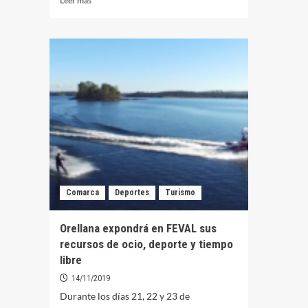
Leer más
ex
más
t
sobre
su
La
de
Plataforma
e
Hospital
la
Comarcal
fe
Don
De
Benito
d
–
F
Villanueva
exige
mejoras
en
el
Comarca
Deportes
Turismo
área
sanitaria
ante
Orellana expondrá en FEVAL sus
la
recursos de ocio, deporte y tiempo
pandemia
libre
14/11/2019
Durante los días 21, 22 y 23 de