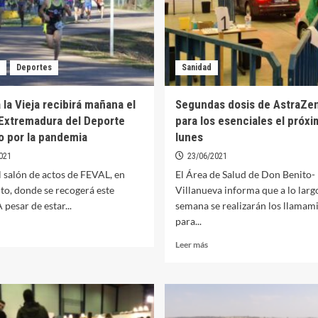
Deportes
Sanidad
 la Vieja recibirá mañana el
Segundas dosis de AstraZe
Extremadura del Deporte
para los esenciales el próx
o por la pandemia
lunes
021
23/06/2021
l salón de actos de FEVAL, en
El Área de Salud de Don Benito-
to, donde se recogerá este
Villanueva informa que a lo larg
 pesar de estar...
semana se realizarán los llamam
para...
er
ás
Leer
Leer más
bre
más
ellana
sobre
Segundas
eja
dosis
cibirá
de