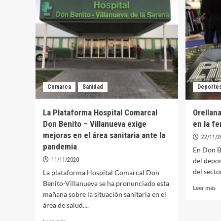
Extremadura
m
del
el
Deporte
p
a
E
mejor
de
entidad
D
local
ap
p
la
p
Comarca
Sanidad
Deporte
La Plataforma Hospital Comarcal
Orellan
Don Benito – Villanueva exige
en la fe
mejoras en el área sanitaria ante la
22/11/2
pandemia
En Don B
11/11/2020
del depor
del secto
La plataforma Hospital Comarcal Don
Benito-Villanueva se ha pronunciado esta
Le
Leer más
mañana sobre la situación sanitaria en el
m
área de salud....
so
Or
Leer