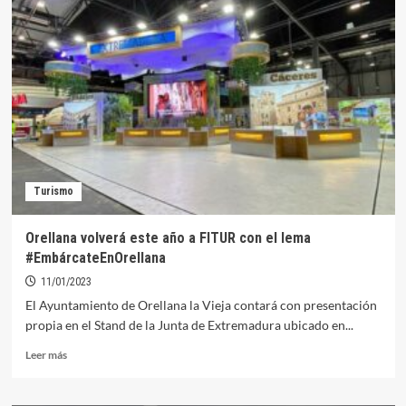
preparado
para
la
presentación
de
Orellana
en
FITUR
2023
Turismo
Orellana volverá este año a FITUR con el lema
#EmbárcateEnOrellana
11/01/2023
El Ayuntamiento de Orellana la Vieja contará con presentación
propia en el Stand de la Junta de Extremadura ubicado en...
Leer
Leer más
más
sobre
Orellana