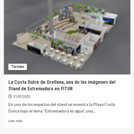
volverá
este
año
a
FITUR
con
el
lema
#EmbárcateEnOrellana
Turismo
La Costa Dulce de Orellana, una de las imágenes del
Stand de Extremadura en FITUR
21/01/2022
En uno de los espacios del stand se muestra la Playa Costa
Dulce bajo el lema “Extremadura es agua”, una...
Leer
Leer más
más
sobre