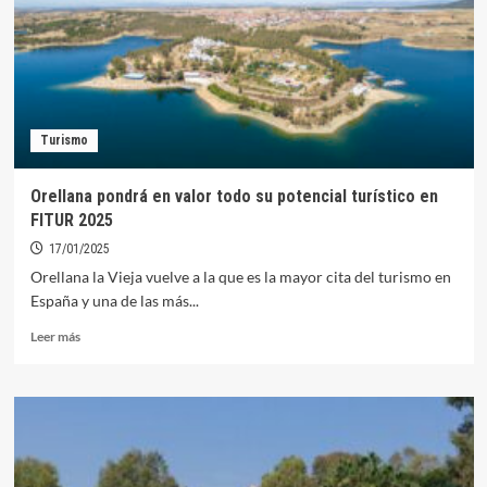
su
lado
más
deportivo,
cultural
e
Turismo
histórico
Orellana pondrá en valor todo su potencial turístico en
FITUR 2025
17/01/2025
Orellana la Vieja vuelve a la que es la mayor cita del turismo en
España y una de las más...
Leer
Leer más
más
sobre
Orellana
pondrá
en
valor
todo