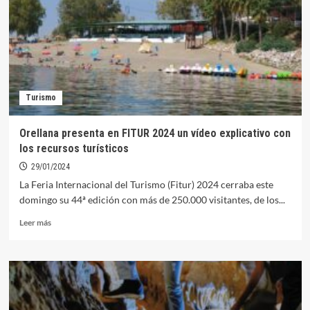
su
potencial
turístico
en
FITUR
2025
Turismo
Orellana presenta en FITUR 2024 un vídeo explicativo con
los recursos turísticos
29/01/2024
La Feria Internacional del Turismo (Fitur) 2024 cerraba este
domingo su 44ª edición con más de 250.000 visitantes, de los...
Leer
Leer más
más
sobre
Orellana
presenta
en
FITUR