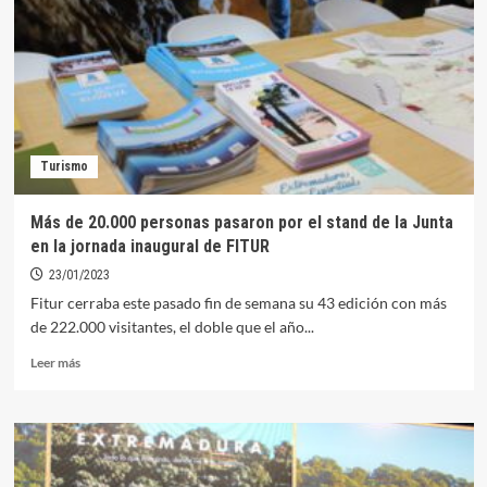
2024
un
vídeo
explicativo
con
los
recursos
turísticos
Turismo
Más de 20.000 personas pasaron por el stand de la Junta
en la jornada inaugural de FITUR
23/01/2023
Fitur cerraba este pasado fin de semana su 43 edición con más
de 222.000 visitantes, el doble que el año...
Leer
Leer más
más
sobre
Más
de
20.000
personas