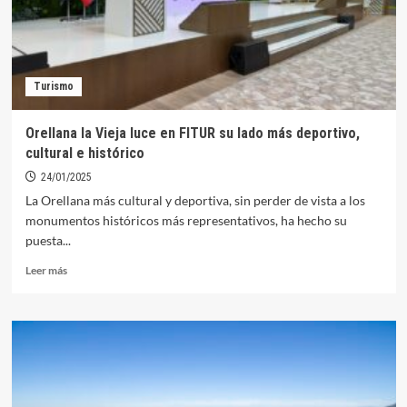
el
embalse
de
Orellana
y
Turismo
un
velero
como
Orellana la Vieja luce en FITUR su lado más deportivo,
iconos
cultural e histórico
del
turismo
24/01/2025
activo
La Orellana más cultural y deportiva, sin perder de vista a los
monumentos históricos más representativos, ha hecho su
puesta...
Leer
Leer más
más
sobre
Orellana
la
Vieja
luce
en
FITUR