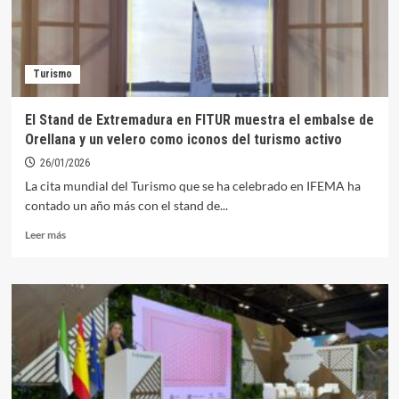
Turismo
El Stand de Extremadura en FITUR muestra el embalse de
Orellana y un velero como iconos del turismo activo
26/01/2026
La cita mundial del Turismo que se ha celebrado en IFEMA ha
contado un año más con el stand de...
Leer
Leer más
más
sobre
El
Stand
de
Extremadura
en
FITUR
muestra