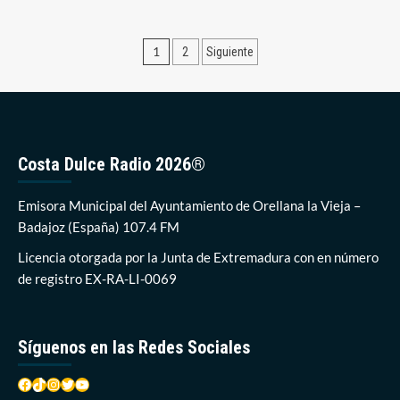
sobre
Comienza
FITUR
Paginación
1
2
Siguiente
y
Orellana
de
la
entradas
Vieja
presentará
mañana
su
Costa Dulce Radio 2026®
campaña
de
Emisora Municipal del Ayuntamiento de Orellana la Vieja –
Deporte
y
Badajoz (España) 107.4 FM
Naturaleza
Licencia otorgada por la Junta de Extremadura con en número
de registro EX-RA-LI-0069
Síguenos en las Redes Sociales
Facebook
TikTok
Instagram
Twitter
YouTube