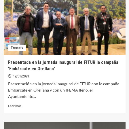
pasaron
por
el
stand
de
la
Junta
en
Turismo
la
jornada
inaugural
Presentada en la jornada inaugural de FITUR la campaña
de
‘Embárcate en Orellana’
FITUR
19/01/2023
Presentación en la jornada inaugural de FITUR con la campaña
Embárcate en Orellana y con un IFEMA lleno, el
Ayuntamiento...
Leer
Leer más
más
sobre
Presentada
en