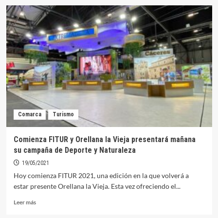
La
Costa
Dulce
de
Orellana,
una
de
las
imágenes
del
Stand
de
Comarca
Turismo
Extremadura
en
FITUR
Comienza FITUR y Orellana la Vieja presentará mañana
su campaña de Deporte y Naturaleza
19/05/2021
Hoy comienza FITUR 2021, una edición en la que volverá a
estar presente Orellana la Vieja. Esta vez ofreciendo el...
Leer
Leer más
más