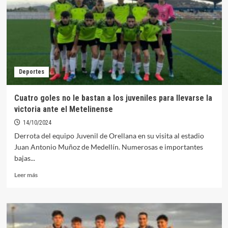
una
contundente
victoria
frente
al
Gimnástico
B
Deportes
Don
Benito
Cuatro goles no le bastan a los juveniles para llevarse la
victoria ante el Metelinense
14/10/2024
Derrota del equipo Juvenil de Orellana en su visita al estadio
Juan Antonio Muñoz de Medellín. Numerosas e importantes
bajas...
Leer
Leer más
más
sobre
Cuatro
goles
no