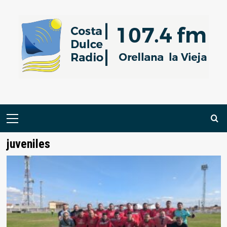
Saltar
al
contenido
Menú
primario
juveniles