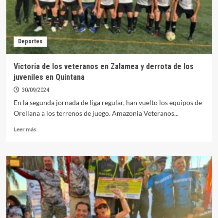
Deportes
Victoria de los veteranos en Zalamea y derrota de los
juveniles en Quintana
30/09/2024
En la segunda jornada de liga regular, han vuelto los equipos de
Orellana a los terrenos de juego. Amazonia Veteranos...
Leer
Leer más
más
sobre
Victoria
de
los
veteranos
en
Zalamea
y