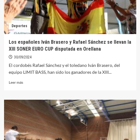
Deportes
Los españoles Iván Brasero y Rafael Sánchez se llevan la
XIII SONER EURO CUP disputada en Orellana
30/09/2024
El cordobés Rafael Sánchez y el toledano Iván Brasero, del
equipo LIMIT BASS, han sido los ganadores de la XIII...
Leer
Leer más
más
sobre
Los
españoles
Iván
Brasero
y
Rafael
Sánchez