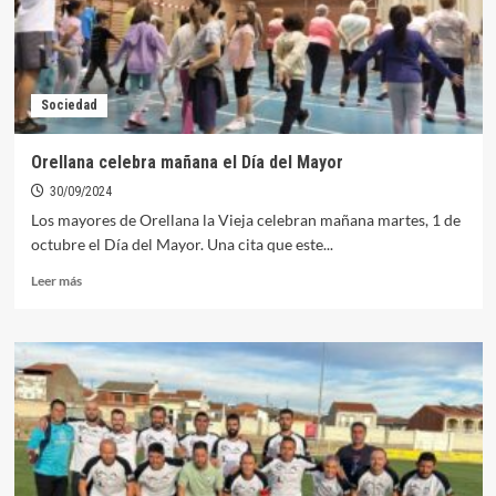
se
llevan
la
XIII
SONER
Sociedad
EURO
CUP
disputada
Orellana celebra mañana el Día del Mayor
en
30/09/2024
Orellana
Los mayores de Orellana la Vieja celebran mañana martes, 1 de
octubre el Día del Mayor. Una cita que este...
Leer
Leer más
más
sobre
Orellana
celebra
mañana
el
Día
del
Mayor