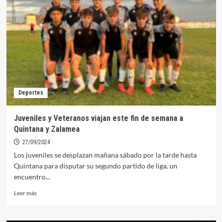
de
rehabilitación
del
desagüe
de
la
presa
de
Orellana
Deportes
y
su
adaptación
Juveniles y Veteranos viajan este fin de semana a
para
Quintana y Zalamea
el
suministro
27/09/2024
de
Los juveniles se desplazan mañana sábado por la tarde hasta
caudales
Quintana para disputar su segundo partido de liga, un
ecológicos
encuentro...
Leer
Leer más
más
sobre
Juveniles