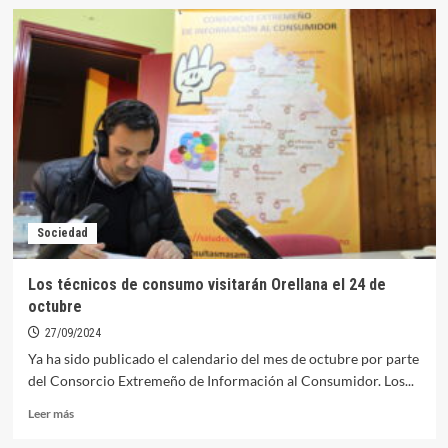
Diputación
destina
más
de
1.300
euros
para
dinamización
cultural
en
Orellana
Sociedad
Los técnicos de consumo visitarán Orellana el 24 de
octubre
27/09/2024
Ya ha sido publicado el calendario del mes de octubre por parte
del Consorcio Extremeño de Información al Consumidor. Los...
Leer
Leer más
más