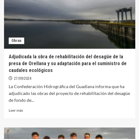
Embarcaciones
se
dan
cita
este
fin
de
Obras
semana
en
Orellana
Adjudicada la obra de rehabilitación del desagüe de la
con
presa de Orellana y su adaptación para el suministro de
la
caudales ecológicos
XIII
Soner
27/09/2024
EuroCup
La Confederación Hidrográfica del Guadiana informa que ha
2024
adjudicado las obras del proyecto de rehabilitación del desagüe
de fondo de...
Leer
Leer más
más
sobre
Adjudicada
la
obra