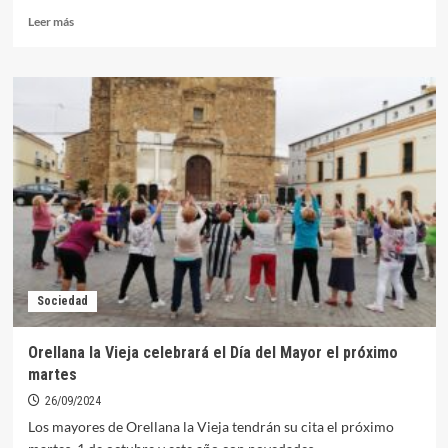
Leer
Leer más
más
sobre
La
Junta
convoca
desde
hoy
las
ayudas
de
500
euros
para
los
Sociedad
bebés
nacidos
en
Orellana la Vieja celebrará el Día del Mayor el próximo
pueblos
martes
de
menos
26/09/2024
de
Los mayores de Orellana la Vieja tendrán su cita el próximo
3.000