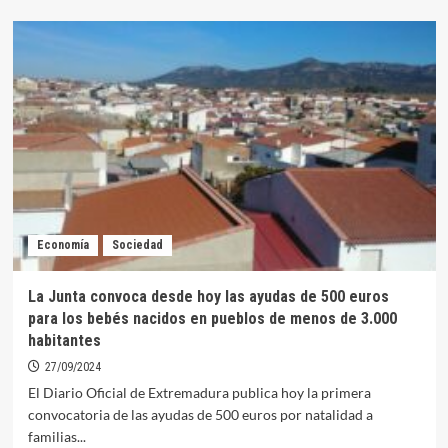
sobre
Los
técnicos
de
consumo
visitarán
Orellana
el
24
de
octubre
Economía
Sociedad
La Junta convoca desde hoy las ayudas de 500 euros
para los bebés nacidos en pueblos de menos de 3.000
habitantes
27/09/2024
El Diario Oficial de Extremadura publica hoy la primera
convocatoria de las ayudas de 500 euros por natalidad a
familias...