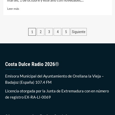
martes, 1 de octubre y este año con novedades,...
habitantes
Leer
Leer más
más
sobre
Orellana
la
Paginación
1
2
3
4
5
Siguiente
Vieja
celebrará
de
el
entradas
Día
del
Mayor
el
Costa Dulce Radio 2026®
próximo
martes
Emisora Municipal del Ayuntamiento de Orellana la Vieja –
Badajoz (España) 107.4 FM
Licencia otorgada por la Junta de Extremadura con en número
de registro EX-RA-LI-0069