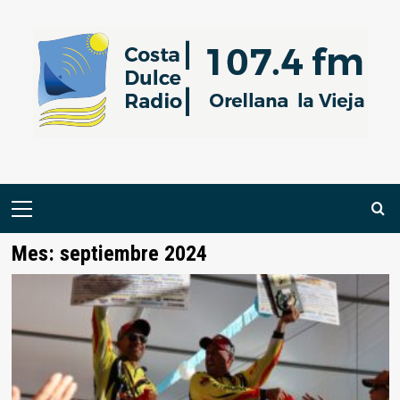
Saltar
al
contenido
Menú
primario
Mes:
septiembre 2024