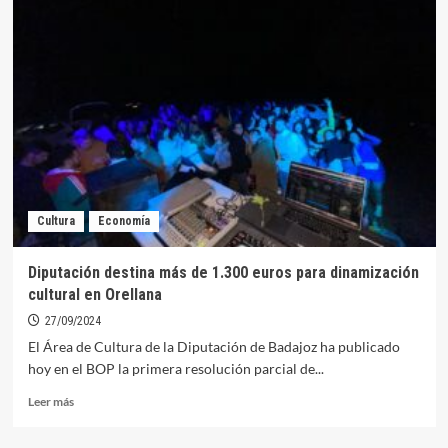
y
Veteranos
viajan
este
fin
de
semana
a
Quintana
y
Zalamea
Cultura
Economía
Diputación destina más de 1.300 euros para dinamización
cultural en Orellana
27/09/2024
El Área de Cultura de la Diputación de Badajoz ha publicado
hoy en el BOP la primera resolución parcial de...
Leer
Leer más
más
sobre