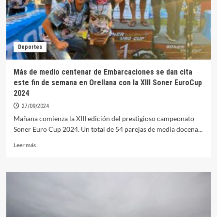
derrota
de
los
juveniles
en
Deportes
Quintana
Más de medio centenar de Embarcaciones se dan cita
este fin de semana en Orellana con la XIII Soner EuroCup
2024
27/09/2024
Mañana comienza la XIII edición del prestigioso campeonato
Soner Euro Cup 2024. Un total de 54 parejas de media docena...
Leer
Leer más
más
sobre
Más
de
medio
centenar
de