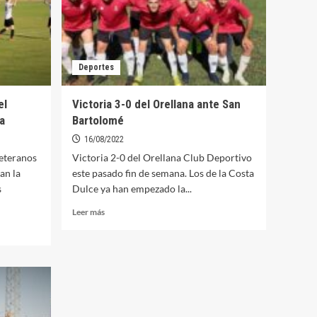
Deportes
el
Victoria 3-0 del Orellana ante San
a
Bartolomé
16/08/2022
veteranos
Victoria 2-0 del Orellana Club Deportivo
an la
este pasado fin de semana. Los de la Costa
s
Dulce ya han empezado la...
Leer
Leer más
más
sobre
Victoria
3-
0
del
Orellana