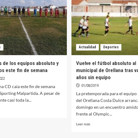
D
fútbol
ente
en
el
lympic
Municipal
eleño
de
Orellana
la
Vieja
s
Actualidad
Deportes
s de los equipos absoluto y
Vuelve el fútbol absoluto al
os este fin de semana
municipal de Orellana tras v
años sin equipo
022
01/08/2019
na CD caía este fin de semana
 Sporting Malpartida. A pesar de
La pretemporada para el equipo
te casi toda la...
del Orellana Costa Dulce arranc
domingo en un encuentro amist
er
frente al Olympic...
ás
bre
Leer
Leer más
rrotas
más
e
sobre