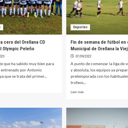
s
Deportes
a cero del Orellana CD
Fin de semana de fútbol en 
al Olympic Peleño
Municipal de Orellana la Viej
023
07/09/2022
e que ha sabido muy bien para
A punto de comenzar la liga de 
o entrenado por Antonio
y absoluta, los equipos ya prepar
ya que se trata del primer...
pretemporada con los habituale
trofeos...
er
ás
Leer
Leer más
bre
más
mpate
sobre
Fin
ro
de
l
semana
ellana
de