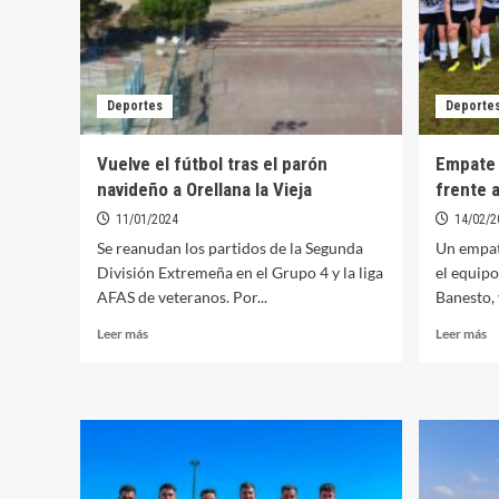
Deportes
Deporte
Vuelve el fútbol tras el parón
Empate 
navideño a Orellana la Vieja
frente 
11/01/2024
14/02/2
Se reanudan los partidos de la Segunda
Un empat
División Extremeña en el Grupo 4 y la liga
el equip
AFAS de veteranos. Por...
Banesto, 
Leer
Le
Leer más
Leer más
más
m
sobre
so
Vuelve
E
el
a
fútbol
ce
tras
de
el
Or