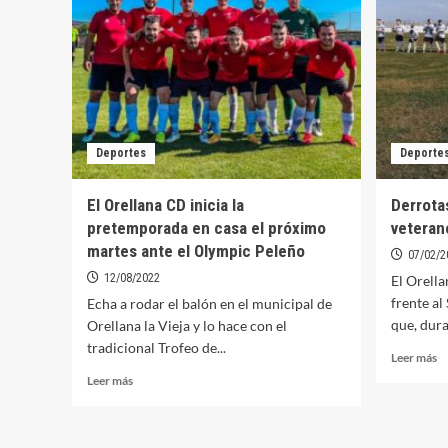
parón
C
navideño
fr
a
al
Orellana
O
la
P
Vieja
Deportes
Deporte
El Orellana CD inicia la
Derrota
pretemporada en casa el próximo
veteran
martes ante el Olympic Peleño
07/02/2
12/08/2022
El Orella
frente al
Echa a rodar el balón en el municipal de
que, duran
Orellana la Vieja y lo hace con el
tradicional Trofeo de...
Le
Leer más
m
Leer
Leer más
so
más
De
sobre
d
El