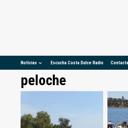
Saltar
al
contenido
Noticias
Escucha Costa Dulce Radio
Contact
peloche