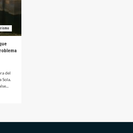
rismo
uque
problema
ra del
 Sola.
se...