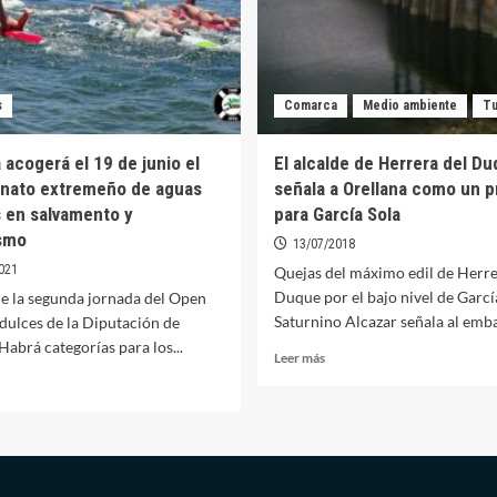
s
Comarca
Medio ambiente
Tu
 acogerá el 19 de junio el
El alcalde de Herrera del D
nato extremeño de aguas
señala a Orellana como un 
s en salvamento y
para García Sola
smo
13/07/2018
021
Quejas del máximo edil de Herre
Duque por el bajo nivel de García
de la segunda jornada del Open
Saturnino Alcazar señala al embal
dulces de la Diputación de
Habrá categorías para los...
Leer
Leer más
más
er
sobre
ás
El
bre
alcalde
ellana
de
ogerá
Herrera