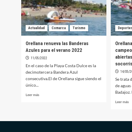
Actualidad
Comarca
Turismo
Deporte
Orellana renueva las Banderas
Orellana
Azules para el verano 2022
campeo
abierta
11/05/2022
socorri
En el caso de la Playa Costa Dulce es la
decimotercera Bandera Azul
14/05/2
consecutiva.El de Orellana sigue siendo el
Se trata 
único...
de aguas 
Badajoz. 
Leer
Leer más
más
Le
Leer más
sobre
m
Orellana
so
renueva
Or
las
ac
Banderas
el