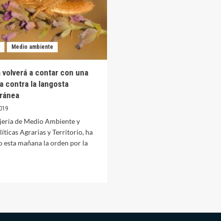
Medio ambiente
 volverá a contar con una
 contra la langosta
ránea
019
jería de Medio Ambiente y
líticas Agrarias y Territorio, ha
 esta mañana la orden por la
er
ás
bre
ellana
lverá