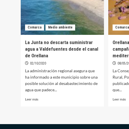
Comarca
Medio ambiente
Comarca
La Junta no descarta suministrar
Orellana
agua a Valdefuentes desde el canal
campaña
de Orellana
mediter
02/10/2020
08/05/2
La administración regional asegura que
La Conse
ha informado a este municipio sobre una
Rural, Po
posible solución al desabastecimiento de
publicado
agua que padece...
que...
Leer
Le
Leer más
Leer más
más
m
sobre
so
La
Or
Junta
vo
no
a