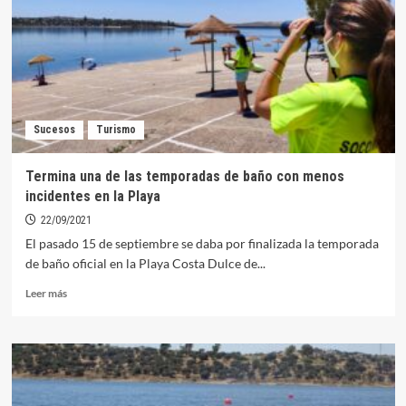
organiza
un
curso
de
socorrismo
en
aguas
Sucesos
Turismo
abiertas
en
Orellana
Termina una de las temporadas de baño con menos
incidentes en la Playa
22/09/2021
El pasado 15 de septiembre se daba por finalizada la temporada
de baño oficial en la Playa Costa Dulce de...
Leer
Leer más
más
sobre
Termina
una
de
las