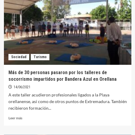
en
Orellana
la
Vieja
inauguran
este
fin
de
semana
el
Sociedad
Turismo
Circuito
Aguas
Dulces
Más de 30 personas pasaron por los talleres de
EUROACE
socorrismo impartidos por Bandera Azul en Orellana
SPORT
2021
14/06/2021
A este taller acudieron profesionales ligados a la Playa
orellanense, así como de otros puntos de Extremadura. También
recibieron formación...
Leer
Leer más
más
sobre
Más