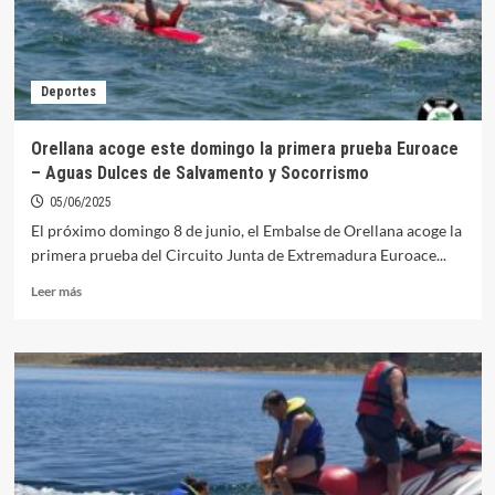
Deportes
Orellana acoge este domingo la primera prueba Euroace
– Aguas Dulces de Salvamento y Socorrismo
05/06/2025
El próximo domingo 8 de junio, el Embalse de Orellana acoge la
primera prueba del Circuito Junta de Extremadura Euroace...
Leer
Leer más
más
sobre
Orellana
acoge
este
domingo
la
primera
prueba