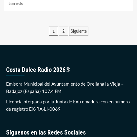
Leer
Leer más
más
sobre
Orellana
acogerá
Paginación
1
2
Siguiente
el
19
de
de
entradas
junio
el
campeonato
extremeño
Costa Dulce Radio 2026®
de
aguas
Emisora Municipal del Ayuntamiento de Orellana la Vieja –
abiertas
en
Badajoz (España) 107.4 FM
salvamento
Licencia otorgada por la Junta de Extremadura con en número
y
socorrismo
de registro EX-RA-LI-0069
Síguenos en las Redes Sociales