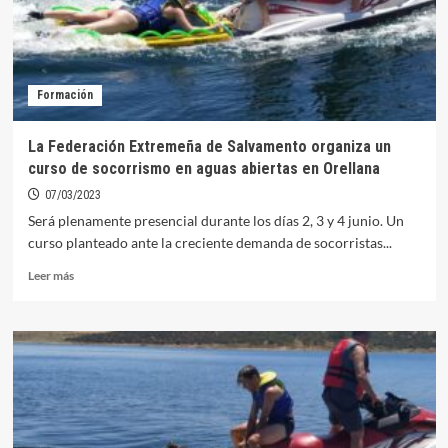
Euroace
–
Aguas
Dulces
de
Formación
Salvamento
y
Socorrismo
La Federación Extremeña de Salvamento organiza un
curso de socorrismo en aguas abiertas en Orellana
07/03/2023
Será plenamente presencial durante los días 2, 3 y 4 junio. Un
curso planteado ante la creciente demanda de socorristas...
Leer
Leer más
más
sobre
La
Federación
Extremeña
de
Salvamento
organiza
un