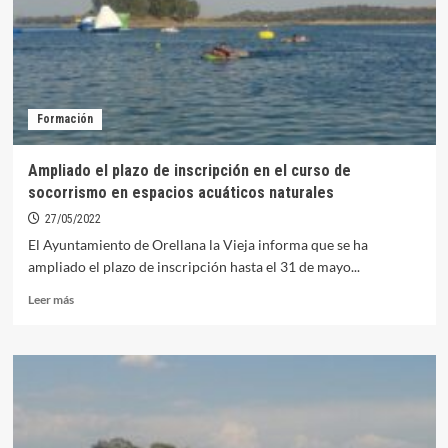
este
pasado
fin
de
semana
en
Formación
aguas
de
Orellana
Ampliado el plazo de inscripción en el curso de
socorrismo en espacios acuáticos naturales
27/05/2022
El Ayuntamiento de Orellana la Vieja informa que se ha
ampliado el plazo de inscripción hasta el 31 de mayo...
Leer
Leer más
más
sobre
Ampliado
el
plazo
de
inscripción