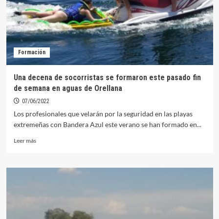
curso
de
socorrismo
en
aguas
Formación
abiertas
en
Orellana
Una decena de socorristas se formaron este pasado fin
de semana en aguas de Orellana
07/06/2022
Los profesionales que velarán por la seguridad en las playas
extremeñas con Bandera Azul este verano se han formado en...
Leer
Leer más
más
sobre
Una
decena
de
socorristas
se
formaron