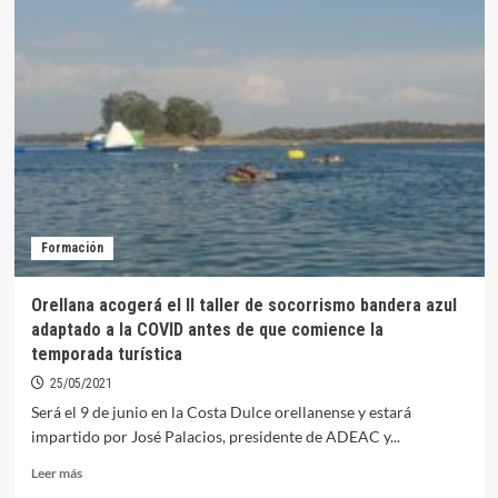
de
30
personas
pasaron
por
los
talleres
de
socorrismo
impartidos
por
Formación
Bandera
Azul
en
Orellana acogerá el II taller de socorrismo bandera azul
Orellana
adaptado a la COVID antes de que comience la
temporada turística
25/05/2021
Será el 9 de junio en la Costa Dulce orellanense y estará
impartido por José Palacios, presidente de ADEAC y...
Leer
Leer más
más