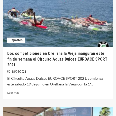
temporadas
de
baño
con
menos
incidentes
en
la
Deportes
Playa
Dos competiciones en Orellana la Vieja inauguran este
fin de semana el Circuito Aguas Dulces EUROACE SPORT
2021
18/06/2021
El Circuito Aguas Dulces EUROACE SPORT 2021, comienza
este sábado 19 de junio en Orellana la Vieja con la 1ª...
Leer
Leer más
más
sobre
Dos
competiciones