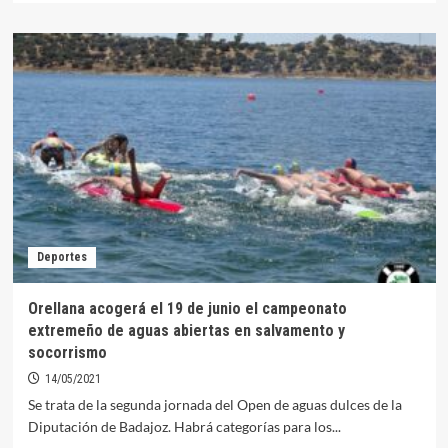
sobre
Orellana
acogerá
el
II
taller
de
socorrismo
bandera
azul
adaptado
a
la
Deportes
COVID
antes
de
Orellana acogerá el 19 de junio el campeonato
que
extremeño de aguas abiertas en salvamento y
comience
socorrismo
la
temporada
14/05/2021
turística
Se trata de la segunda jornada del Open de aguas dulces de la
Diputación de Badajoz. Habrá categorías para los...