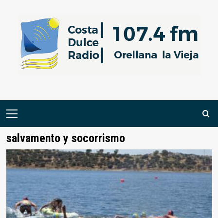
Saltar
al
contenido
Menú
primario
salvamento y socorrismo