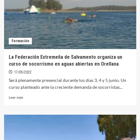
en
el
curso
de
socorrismo
en
espacios
Formación
acuáticos
naturales
La Federación Extremeña de Salvamento organiza un
curso de socorrismo en aguas abiertas en Orellana
17/05/2022
Será plenamente presencial durante los días 3, 4 y 5 junio. Un
curso planteado ante la creciente demanda de socorristas...
Leer
Leer más
más
sobre
La
Federación
Extremeña
de
Salvamento