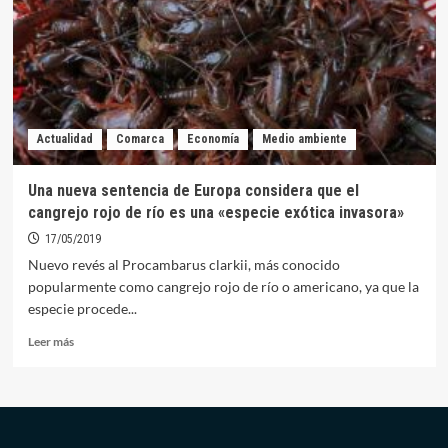
los
aranceles
al
aceite
de
oliva
y
Actualidad
Comarca
Economía
Medio ambiente
los
agricultores
miran
Una nueva sentencia de Europa considera que el
con
cangrejo rojo de río es una «especie exótica invasora»
preocupación
los
17/05/2019
bajos
Nuevo revés al Procambarus clarkii, más conocido
precios
popularmente como cangrejo rojo de río o americano, ya que la
para
especie procede...
esta
campaña
Leer
Leer más
más
sobre
Una
nueva
sentencia