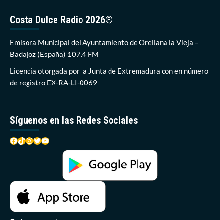
de
Europa
Costa Dulce Radio 2026®
considera
que
el
Emisora Municipal del Ayuntamiento de Orellana la Vieja –
cangrejo
Badajoz (España) 107.4 FM
rojo
de
Licencia otorgada por la Junta de Extremadura con en número
río
de registro EX-RA-LI-0069
es
una
«especie
exótica
Síguenos en las Redes Sociales
invasora»
Facebook
TikTok
Instagram
Twitter
YouTube