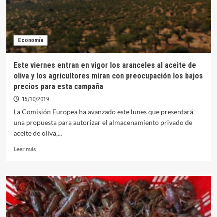
Economía
Este viernes entran en vigor los aranceles al aceite de
oliva y los agricultores miran con preocupación los bajos
precios para esta campaña
15/10/2019
La Comisión Europea ha avanzado este lunes que presentará
una propuesta para autorizar el almacenamiento privado de
aceite de oliva,...
Leer
Leer más
más
sobre
Este
viernes
entran
en
vigor