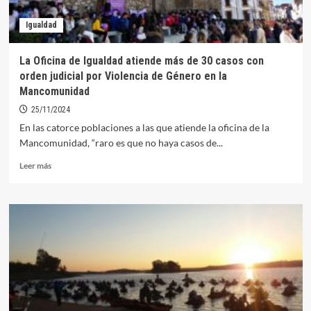
en
Orellana
Igualdad
La Oficina de Igualdad atiende más de 30 casos con
orden judicial por Violencia de Género en la
Mancomunidad
25/11/2024
En las catorce poblaciones a las que atiende la oficina de la
Mancomunidad, “raro es que no haya casos de...
Leer
Leer más
más
sobre
La
Oficina
de
Igualdad
atiende
más
de
30
casos