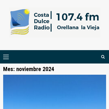
Saltar
al
contenido
Menú
primario
Mes:
noviembre 2024