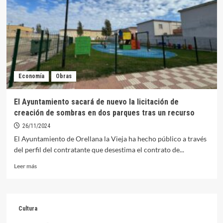
oro
en
el
XIX
Open
del
Lucio
desde
Economía
Obras
Pato,
Kayak
y
El Ayuntamiento sacará de nuevo la licitación de
Catamarán
creación de sombras en dos parques tras un recurso
26/11/2024
El Ayuntamiento de Orellana la Vieja ha hecho público a través
del perfil del contratante que desestima el contrato de...
Leer
Leer más
más
sobre
El
Ayuntamiento
Cultura
sacará
de