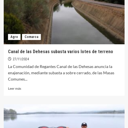
claman
contra
la
Violencia
de
Género
Agro
Comarca
Canal de las Dehesas subasta varios lotes de terreno
27/11/2024
La Comunidad de Regantes Canal de las Dehesas anuncia la
enajenación, mediante subasta a sobre cerrado, de las Masas
Comunes...
Leer
Leer más
más
sobre
Canal
de
las
Dehesas
subasta