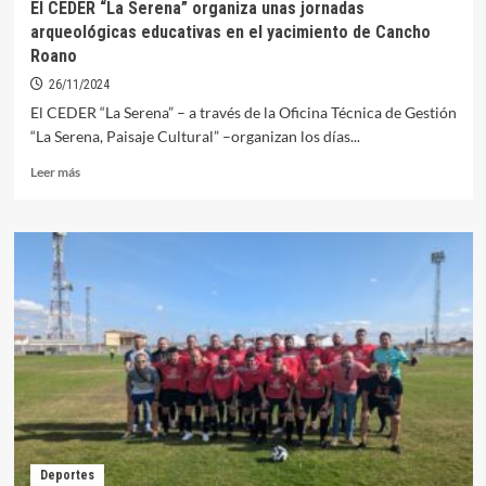
El CEDER “La Serena” organiza unas jornadas
nuevo
arqueológicas educativas en el yacimiento de Cancho
la
Roano
licitación
de
26/11/2024
creación
El CEDER “La Serena” – a través de la Oficina Técnica de Gestión
de
“La Serena, Paisaje Cultural” –organizan los días...
sombras
en
Leer
Leer más
dos
más
parques
sobre
tras
El
un
CEDER
recurso
“La
Serena”
organiza
unas
jornadas
arqueológicas
educativas
en
el
yacimiento
Deportes
de