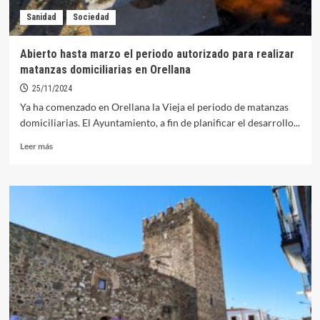
Sanidad
Sociedad
Abierto hasta marzo el periodo autorizado para realizar
matanzas domiciliarias en Orellana
25/11/2024
Ya ha comenzado en Orellana la Vieja el periodo de matanzas
domiciliarias. El Ayuntamiento, a fin de planificar el desarrollo...
Leer
Leer más
más
sobre
Abierto
hasta
marzo
el
periodo
autorizado
para
realizar
matanzas
domiciliarias