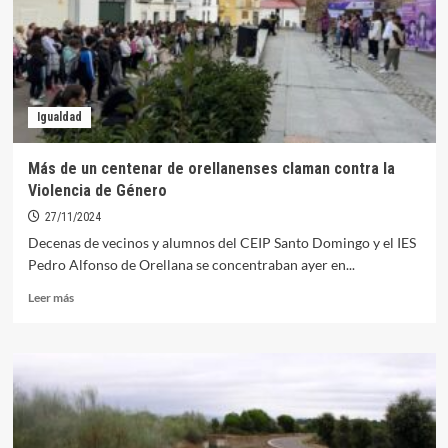
punto
de
almacenamiento
energético
Igualdad
Más de un centenar de orellanenses claman contra la
Violencia de Género
27/11/2024
Decenas de vecinos y alumnos del CEIP Santo Domingo y el IES
Pedro Alfonso de Orellana se concentraban ayer en...
Leer
Leer más
más
sobre
Más
de
un
centenar
de
orellanenses