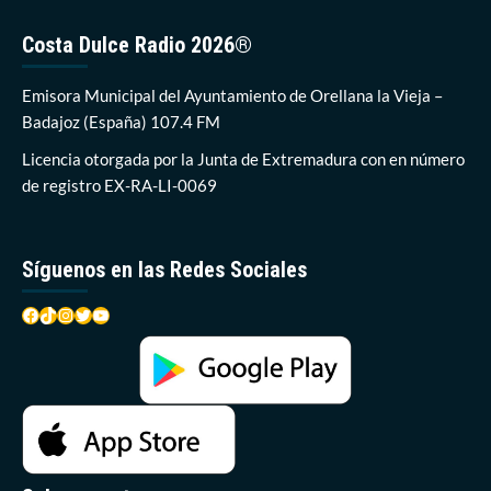
XIX
Open
Costa Dulce Radio 2026®
de
Lucio
Emisora Municipal del Ayuntamiento de Orellana la Vieja –
de
Patos,
Badajoz (España) 107.4 FM
Kayak
Licencia otorgada por la Junta de Extremadura con en número
&
Catamarán
de registro EX-RA-LI-0069
con
nueva
organización
Síguenos en las Redes Sociales
Facebook
TikTok
Instagram
Twitter
YouTube