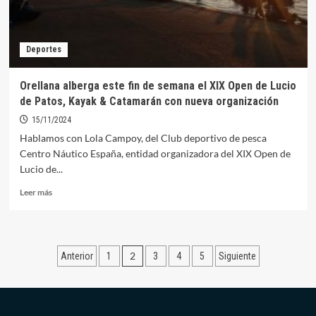
con
orden
judicial
Deportes
por
Violencia
de
Orellana alberga este fin de semana el XIX Open de Lucio
Género
de Patos, Kayak & Catamarán con nueva organización
en
la
15/11/2024
Mancomunidad
Hablamos con Lola Campoy, del Club deportivo de pesca
Centro Náutico España, entidad organizadora del XIX Open de
Lucio de...
Leer
Leer más
más
sobre
Orellana
alberga
Paginación
2
Anterior
1
3
4
5
Siguiente
este
fin
de
de
entradas
semana
el