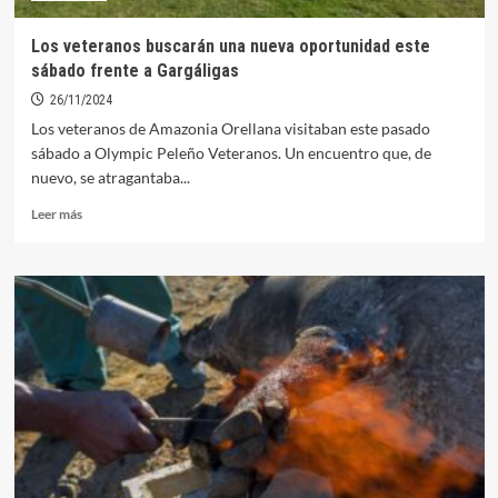
Cancho
Roano
Los veteranos buscarán una nueva oportunidad este
sábado frente a Gargáligas
26/11/2024
Los veteranos de Amazonia Orellana visitaban este pasado
sábado a Olympic Peleño Veteranos. Un encuentro que, de
nuevo, se atragantaba...
Leer
Leer más
más
sobre
Los
veteranos
buscarán
una
nueva
oportunidad
este
sábado
frente
a
Gargáligas