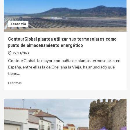
Economía
ContourGlobal plantea utilizar sus termosolares como
punto de almacenamiento energético
27/11/2024
ContourGlobal, la mayor compañía de plantas termosolares en
España, entre ellas la de Orellana la Vieja, ha anunciado que
tiene...
Leer
Leer más
más
sobre
ContourGlobal
plantea
utilizar
sus
termosolares
como