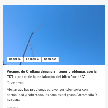
sobre
Una
interferencia
entre
los
repetidores
de
Montánchez
y
la
sierra
estaría
detrás
Comarca
Economía
Sociedad
de
los
problemas
Vecinos de Orellana denuncian tener problemas con la
con
TDT a pesar de la instalación del filtro “anti 4G”
la
TDT
29/01/2018
Alegan que hay problemas para ver sus televisores con
normalidad y, sobretodo, los canales del grupo Atresmedia. Y
todo ello...
Leer
Leer más