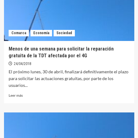
termosolar
de
Orellana
y
otras
Comarca
Economía
Sociedad
cuatro
más
Menos de una semana para solicitar la reparación
gratuita de la TDT afectada por el 4G
24/04/2018
El próximo lunes, 30 de abril, finalizará definitivamente el plazo
para solicitar las actuaciones gratuitas, por parte de los
usuarios...
Leer
Leer más
más
sobre
Menos
de
una
semana
para