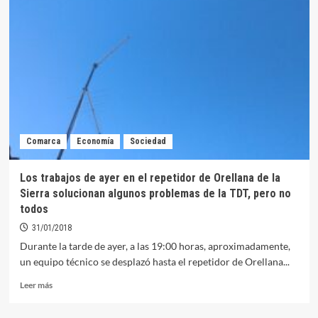
ultimando
la
venta
de
sus
termosolares,
entre
ellas,
la
de
Comarca
Economía
Sociedad
Orellana
Los trabajos de ayer en el repetidor de Orellana de la
Sierra solucionan algunos problemas de la TDT, pero no
todos
31/01/2018
Durante la tarde de ayer, a las 19:00 horas, aproximadamente,
un equipo técnico se desplazó hasta el repetidor de Orellana...
Leer
Leer más
más
sobre