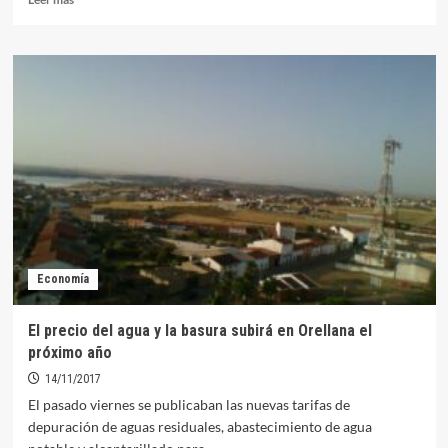
más
sobre
Vecinos
de
Orellana
denuncian
tener
problemas
con
la
TDT
a
pesar
de
Economía
la
instalación
del
El precio del agua y la basura subirá en Orellana el
filtro
próximo año
“anti
4G”
14/11/2017
El pasado viernes se publicaban las nuevas tarifas de
depuración de aguas residuales, abastecimiento de agua