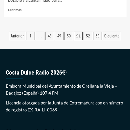
potable y alcantarillado para...
Leer
Leer más
más
sobre
El
precio
Paginación
…
51
Anterior
1
48
49
50
52
53
Siguiente
del
agua
de
y
entradas
la
basura
subirá
en
Costa Dulce Radio 2026®
Orellana
el
Emisora Municipal del Ayuntamiento de Orellana la Vieja –
próximo
año
Badajoz (España) 107.4 FM
Licencia otorgada por la Junta de Extremadura con en número
de registro EX-RA-LI-0069