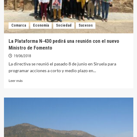
Comarca
Economía
Sociedad
Sucesos
La Plataforma N-430 pedirá una reunión con el nuevo
Ministro de Fomento
19/06/2018
La directiva se reunió el pasado 8 de junio en Siruela para
programar acciones a corto y medio plazo en...
Leer
Leer más
más
sobre
La
Plataforma
N-
430
pedirá
una
reunión