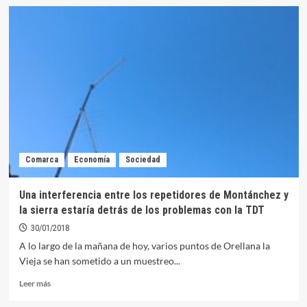
Los
trabajos
de
ayer
en
el
repetidor
de
Orellana
de
la
Sierra
Comarca
Economía
Sociedad
solucionan
algunos
problemas
Una interferencia entre los repetidores de Montánchez y
de
la sierra estaría detrás de los problemas con la TDT
la
TDT,
30/01/2018
pero
A lo largo de la mañana de hoy, varios puntos de Orellana la
no
Vieja se han sometido a un muestreo...
todos
Leer
Leer más
más