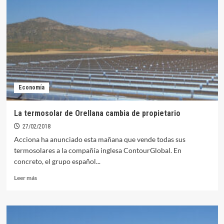
solicitar
la
reparación
gratuita
de
la
TDT
afectada
por
Economía
el
4G
La termosolar de Orellana cambia de propietario
27/02/2018
Acciona ha anunciado esta mañana que vende todas sus
termosolares a la compañía inglesa ContourGlobal. En
concreto, el grupo español...
Leer
Leer más
más
sobre
La
termosolar
de