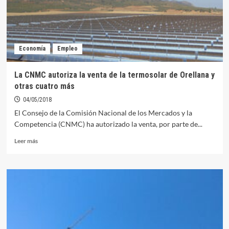
con
el
nuevo
Ministro
de
Economía
Empleo
Fomento
La CNMC autoriza la venta de la termosolar de Orellana y
otras cuatro más
04/05/2018
El Consejo de la Comisión Nacional de los Mercados y la
Competencia (CNMC) ha autorizado la venta, por parte de...
Leer
Leer más
más
sobre
La
CNMC
autoriza
la
venta
de
la