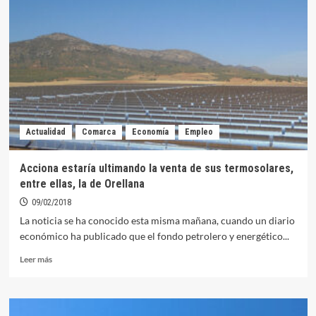
Orellana
cambia
de
propietario
Actualidad
Comarca
Economía
Empleo
Acciona estaría ultimando la venta de sus termosolares,
entre ellas, la de Orellana
09/02/2018
La noticia se ha conocido esta misma mañana, cuando un diario
económico ha publicado que el fondo petrolero y energético...
Leer
Leer más
más
sobre
Acciona
estaría