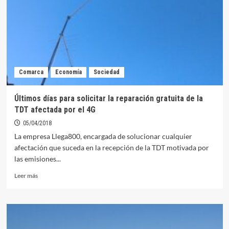
solicitar
la
reparación
gratuita
de
la
TDT
Comarca
Economía
Sociedad
afectada
por
el
Últimos días para solicitar la reparación gratuita de la
4G
TDT afectada por el 4G
05/04/2018
La empresa Llega800, encargada de solucionar cualquier
afectación que suceda en la recepción de la TDT motivada por
las emisiones...
Leer
Leer más
más
sobre
Últimos
días
para