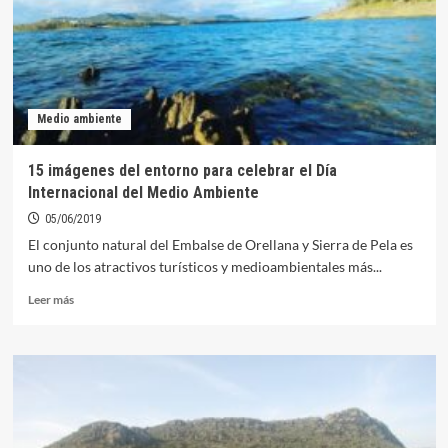
importancia
del
proyecto
Banderas
Azules
en
Medio ambiente
Orellana
15 imágenes del entorno para celebrar el Día
Internacional del Medio Ambiente
05/06/2019
El conjunto natural del Embalse de Orellana y Sierra de Pela es
uno de los atractivos turísticos y medioambientales más...
Leer
Leer más
más
sobre
15
imágenes
del
entorno
para