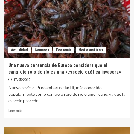
de
Maiserrana
de
Orellana
la
Vieja
Actualidad
Comarca
Economía
Medio ambiente
Una nueva sentencia de Europa considera que el
cangrejo rojo de río es una «especie exótica invasora»
17/05/2019
Nuevo revés al Procambarus clarkii, más conocido
popularmente como cangrejo rojo de río o americano, ya que la
especie procede...
Leer
Leer más
más
sobre
Una
nueva