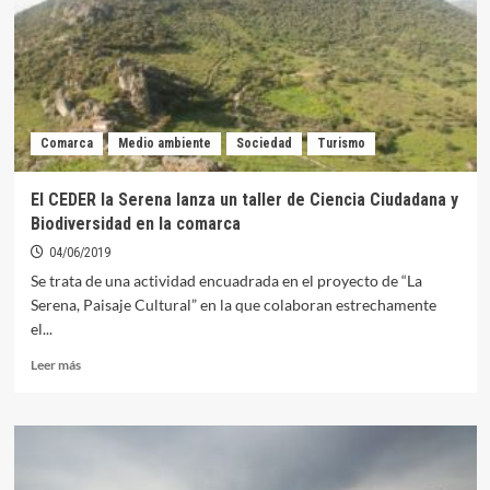
celebrar
el
Día
Internacional
del
Medio
Ambiente
Comarca
Medio ambiente
Sociedad
Turismo
El CEDER la Serena lanza un taller de Ciencia Ciudadana y
Biodiversidad en la comarca
04/06/2019
Se trata de una actividad encuadrada en el proyecto de “La
Serena, Paisaje Cultural” en la que colaboran estrechamente
el...
Leer
Leer más
más
sobre
El
CEDER
la
Serena