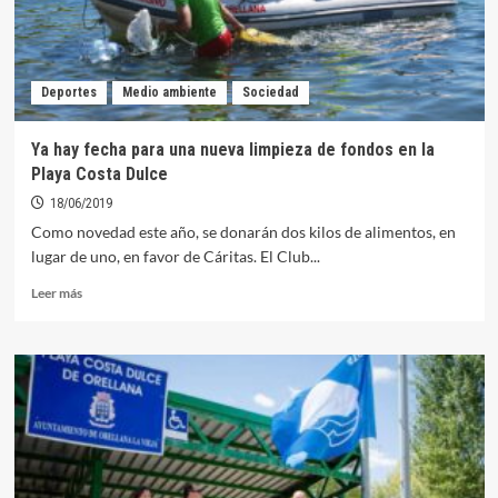
Deportes
Medio ambiente
Sociedad
Ya hay fecha para una nueva limpieza de fondos en la
Playa Costa Dulce
18/06/2019
Como novedad este año, se donarán dos kilos de alimentos, en
lugar de uno, en favor de Cáritas. El Club...
Leer
Leer más
más
sobre
Ya
hay
fecha
para
una
nueva
limpieza