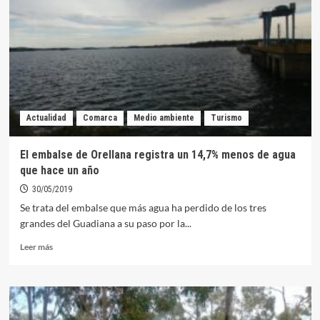
lanza
un
taller
de
Ciencia
Ciudadana
y
Biodiversidad
Actualidad
Comarca
Medio ambiente
Turismo
en
la
comarca
El embalse de Orellana registra un 14,7% menos de agua
que hace un año
30/05/2019
Se trata del embalse que más agua ha perdido de los tres
grandes del Guadiana a su paso por la...
Leer
Leer más
más
sobre
El
embalse
de