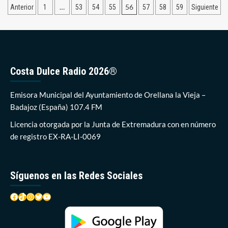
Paginación
…
56
Anterior
1
53
54
55
57
58
59
Siguiente
consecutivos
de
de
Bandera
entradas
Azul
en
Orellana
Costa Dulce Radio 2026®
Emisora Municipal del Ayuntamiento de Orellana la Vieja –
Badajoz (España) 107.4 FM
Licencia otorgada por la Junta de Extremadura con en número
de registro EX-RA-LI-0069
Síguenos en las Redes Sociales
Facebook
TikTok
Instagram
Twitter
YouTube