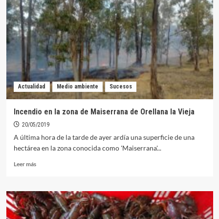
Orellana
registra
un
14,7%
menos
de
agua
que
hace
Actualidad
Medio ambiente
Sucesos
un
año
Incendio en la zona de Maiserrana de Orellana la Vieja
20/05/2019
A última hora de la tarde de ayer ardía una superficie de una
hectárea en la zona conocida como 'Maiserrana'...
Leer
Leer más
más
sobre
Incendio
en
la
zona