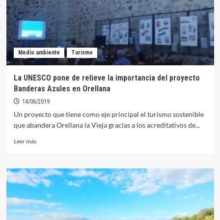
la
Vieja
para
el
verano
Medio ambiente
Turismo
2019
La UNESCO pone de relieve la importancia del proyecto
Banderas Azules en Orellana
14/06/2019
Un proyecto que tiene como eje principal el turismo sostenible
que abandera Orellana la Vieja gracias a los acreditativos de...
Leer
Leer más
más
sobre
La
UNESCO
pone
de
relieve
la