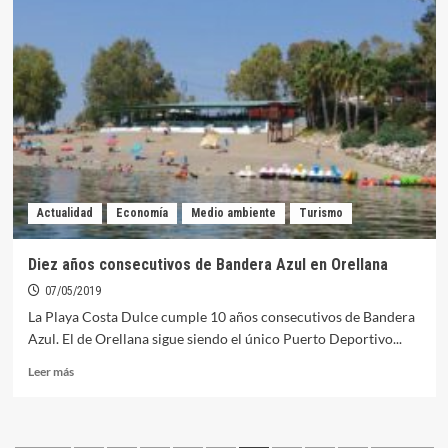
volverá
a
contar
con
una
campaña
contra
la
langosta
mediterránea
Actualidad
Economía
Medio ambiente
Turismo
Diez años consecutivos de Bandera Azul en Orellana
07/05/2019
La Playa Costa Dulce cumple 10 años consecutivos de Bandera
Azul. El de Orellana sigue siendo el único Puerto Deportivo...
Leer
Leer más
más
sobre
Diez
años