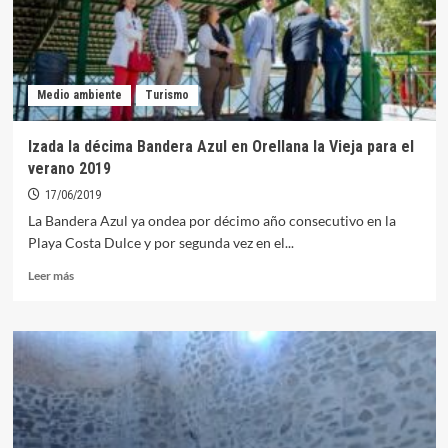
de
fondos
en
la
Playa
Medio ambiente
Turismo
Costa
Dulce
Izada la décima Bandera Azul en Orellana la Vieja para el
verano 2019
17/06/2019
La Bandera Azul ya ondea por décimo año consecutivo en la
Playa Costa Dulce y por segunda vez en el...
Leer
Leer más
más
sobre
Izada
la
décima
Bandera
Azul
en
Orellana