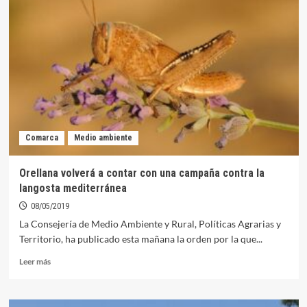
sentencia
de
Europa
considera
que
el
cangrejo
rojo
de
río
Comarca
Medio ambiente
es
una
«especie
Orellana volverá a contar con una campaña contra la
exótica
langosta mediterránea
invasora»
08/05/2019
La Consejería de Medio Ambiente y Rural, Políticas Agrarias y
Territorio, ha publicado esta mañana la orden por la que...
Leer
Leer más
más
sobre
Orellana