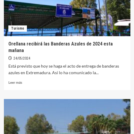
el
verano
2024
Turismo
Orellana recibirá las Banderas Azules de 2024 esta
mañana
24/05/2024
Está previsto que hoy se haga el acto de entrega de banderas
azules en Extremadura. Así lo ha comunicado la...
Leer
Leer más
más
sobre
Orellana
recibirá
las
Banderas
Azules
de
2024