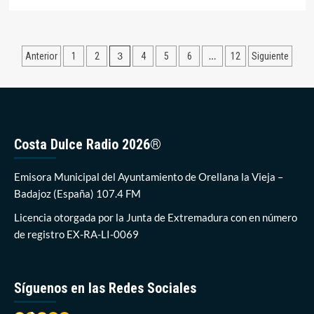
más
sobre
Orellana
izará
Paginación
3
…
Anterior
1
2
4
5
6
12
Siguiente
la
decimocuarta
de
bandera
entradas
azul
mañana
jueves
Costa Dulce Radio 2026®
Emisora Municipal del Ayuntamiento de Orellana la Vieja –
Badajoz (España) 107.4 FM
Licencia otorgada por la Junta de Extremadura con en número
de registro EX-RA-LI-0069
Síguenos en las Redes Sociales