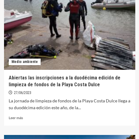
organiza
un
taller
infantil
de
educación
medioambiental
el
próximo
jueves
Medio ambiente
Abiertas las inscripciones a la duodécima edición de
limpieza de fondos de la Playa Costa Dulce
27/06/2023
La jornada de limpieza de fondos de la Playa Costa Dulce llega a
su duodécima edición este año, de la...
Leer
Leer más
más
sobre
Abiertas