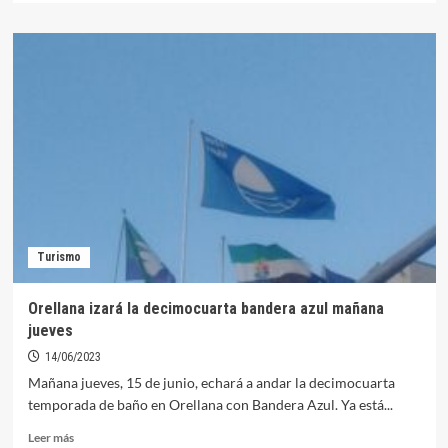
sobre
Puerto,
Sendero
y
Playa
ya
lucen
su
Bandera
Azul
para
2023
Turismo
Orellana izará la decimocuarta bandera azul mañana
jueves
14/06/2023
Mañana jueves, 15 de junio, echará a andar la decimocuarta
temporada de baño en Orellana con Bandera Azul. Ya está...
Leer
Leer más