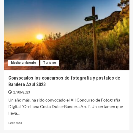
las
inscripciones
a
la
duodécima
edición
de
limpieza
de
fondos
de
Medio ambiente
Turismo
la
Playa
Costa
Convocados los concursos de fotografía y postales de
Dulce
Bandera Azul 2023
27/06/2023
Un año más, ha sido convocado el XII Concurso de Fotografía
Digital “Orellana Costa Dulce-Bandera Azul”. Un certamen que
lleva...
Leer
Leer más
más