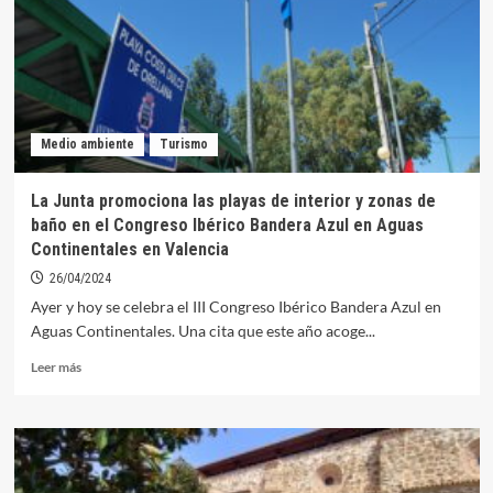
Banderas
Azules
el
próximo
martes
Medio ambiente
Turismo
La Junta promociona las playas de interior y zonas de
baño en el Congreso Ibérico Bandera Azul en Aguas
Continentales en Valencia
26/04/2024
Ayer y hoy se celebra el III Congreso Ibérico Bandera Azul en
Aguas Continentales. Una cita que este año acoge...
Leer
Leer más
más
sobre
La
Junta
promociona
las