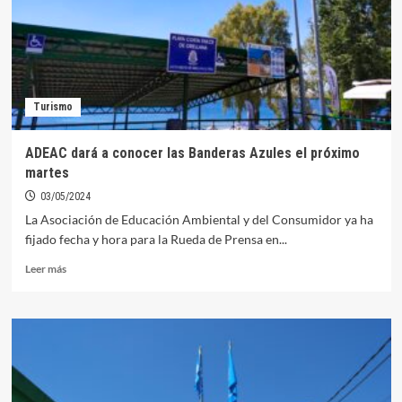
Puerto
y
Playa
para
2024
Turismo
ADEAC dará a conocer las Banderas Azules el próximo
martes
03/05/2024
La Asociación de Educación Ambiental y del Consumidor ya ha
fijado fecha y hora para la Rueda de Prensa en...
Leer
Leer más
más
sobre
ADEAC
dará
a
conocer
las