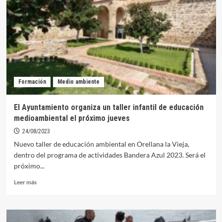
playas
de
interior
y
zonas
de
baño
en
Formación
Medio ambiente
el
Congreso
Ibérico
El Ayuntamiento organiza un taller infantil de educación
Bandera
medioambiental el próximo jueves
Azul
en
24/08/2023
Aguas
Nuevo taller de educación ambiental en Orellana la Vieja,
Continentales
dentro del programa de actividades Bandera Azul 2023. Será el
en
próximo...
Valencia
Leer
Leer más
más
sobre
El
Ayuntamiento