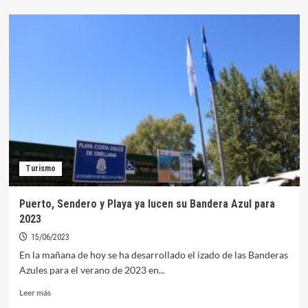
sobre
Convocados
los
concursos
de
fotografía
y
postales
de
Bandera
Azul
2023
Turismo
Puerto, Sendero y Playa ya lucen su Bandera Azul para
2023
15/06/2023
En la mañana de hoy se ha desarrollado el izado de las Banderas
Azules para el verano de 2023 en...
Leer
Leer más
más