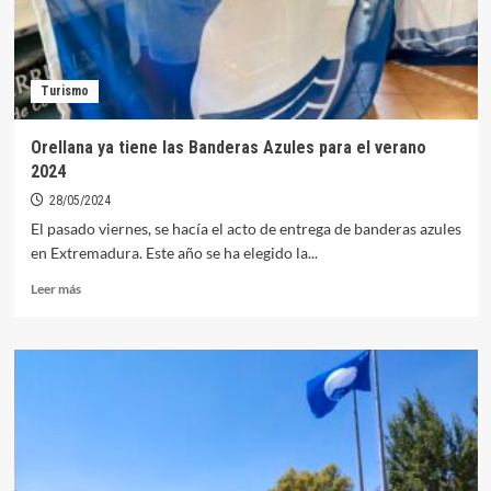
Turismo
Orellana ya tiene las Banderas Azules para el verano
2024
28/05/2024
El pasado viernes, se hacía el acto de entrega de banderas azules
en Extremadura. Este año se ha elegido la...
Leer
Leer más
más
sobre
Orellana
ya
tiene
las
Banderas
Azules
para