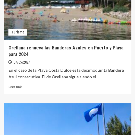
esta
mañana
Turismo
Orellana renueva las Banderas Azules en Puerto y Playa
para 2024
07/05/2024
En el caso de la Playa Costa Dulce es la decimoquinta Bandera
Azul consecutiva. El de Orellana sigue siendo el...
Leer
Leer más
más
sobre
Orellana
renueva
las
Banderas
Azules
en