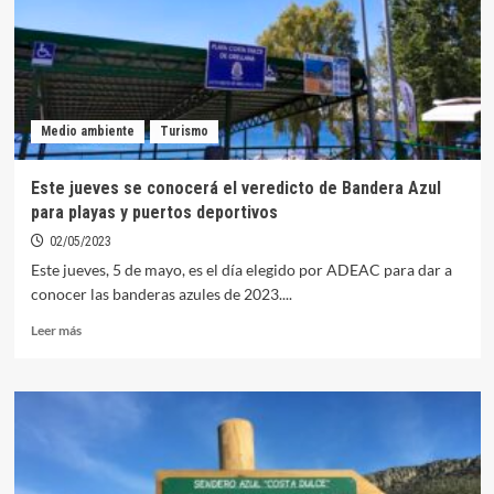
y
Puerto
Deportivo
Medio ambiente
Turismo
Este jueves se conocerá el veredicto de Bandera Azul
para playas y puertos deportivos
02/05/2023
Este jueves, 5 de mayo, es el día elegido por ADEAC para dar a
conocer las banderas azules de 2023....
Leer
Leer más
más
sobre
Este
jueves
se
conocerá
el