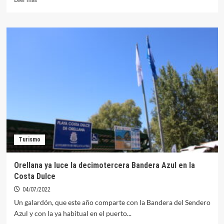
más
sobre
La
Noche
de
Estrellas
Azules
se
celebrará
el
próximo
17
de
agosto
Turismo
Orellana ya luce la decimotercera Bandera Azul en la
Costa Dulce
04/07/2022
Un galardón, que este año comparte con la Bandera del Sendero
Azul y con la ya habitual en el puerto...