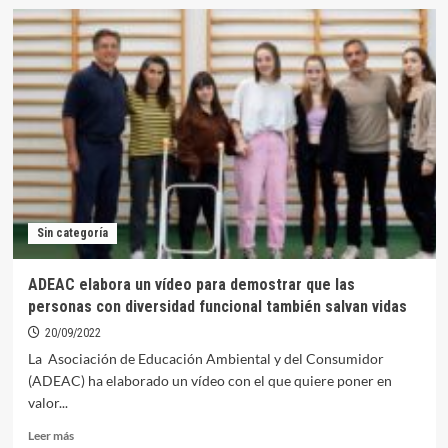
Comienza
la
cuenta
atrás
para
la
concesión
de
las
banderas
azules
de
Sin categoría
2023
ADEAC elabora un vídeo para demostrar que las
personas con diversidad funcional también salvan vidas
20/09/2022
La Asociación de Educación Ambiental y del Consumidor
(ADEAC) ha elaborado un vídeo con el que quiere poner en
valor...
Leer
Leer más