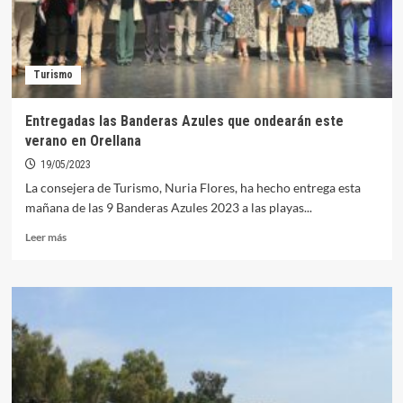
Turismo
Entregadas las Banderas Azules que ondearán este
verano en Orellana
19/05/2023
La consejera de Turismo, Nuria Flores, ha hecho entrega esta
mañana de las 9 Banderas Azules 2023 a las playas...
Leer
Leer más
más
sobre
Entregadas
las
Banderas
Azules
que
ondearán
este