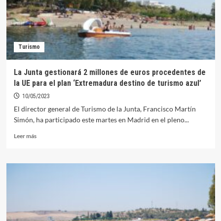
verano
en
Orellana
Turismo
La Junta gestionará 2 millones de euros procedentes de
la UE para el plan ‘Extremadura destino de turismo azul’
10/05/2023
El director general de Turismo de la Junta, Francisco Martín
Simón, ha participado este martes en Madrid en el pleno...
Leer
Leer más
más
sobre
La
Junta
gestionará
2
millones
de
euros