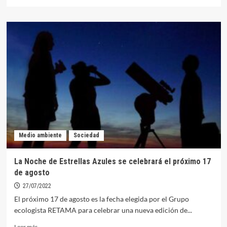
más
sobre
ADEAC
elabora
un
vídeo
para
demostrar
que
las
personas
con
diversidad
funcional
Medio ambiente
Sociedad
también
salvan
vidas
La Noche de Estrellas Azules se celebrará el próximo 17
de agosto
27/07/2022
El próximo 17 de agosto es la fecha elegida por el Grupo
ecologista RETAMA para celebrar una nueva edición de...
Leer
Leer más