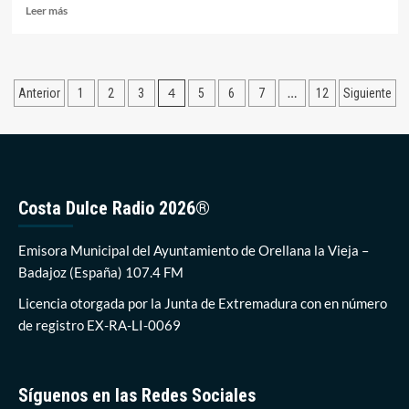
Leer
Leer más
más
sobre
Orellana
ya
Paginación
4
…
Anterior
1
2
3
5
6
7
12
Siguiente
luce
la
de
decimotercera
entradas
Bandera
Azul
en
la
Costa Dulce Radio 2026®
Costa
Dulce
Emisora Municipal del Ayuntamiento de Orellana la Vieja –
Badajoz (España) 107.4 FM
Licencia otorgada por la Junta de Extremadura con en número
de registro EX-RA-LI-0069
Síguenos en las Redes Sociales