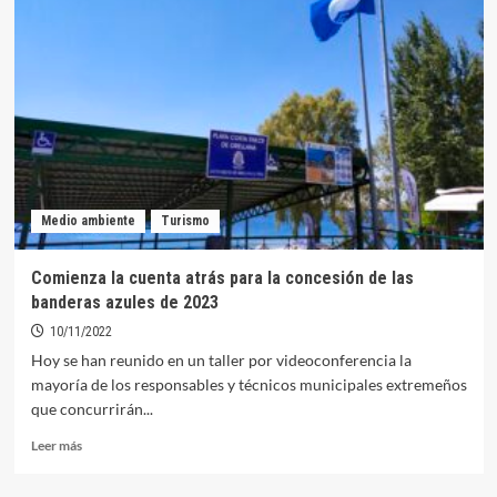
la
jornada
inaugural
de
FITUR
la
campaña
‘Embárcate
en
Orellana’
Medio ambiente
Turismo
Comienza la cuenta atrás para la concesión de las
banderas azules de 2023
10/11/2022
Hoy se han reunido en un taller por videoconferencia la
mayoría de los responsables y técnicos municipales extremeños
que concurrirán...
Leer
Leer más
más
sobre