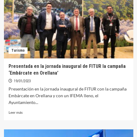
como
único
municipio
extremeño
con
la
Bandera
de
Turismo
Sendero
Azul
Presentada en la jornada inaugural de FITUR la campaña
‘Embárcate en Orellana’
19/01/2023
Presentación en la jornada inaugural de FITUR con la campaña
Embárcate en Orellana y con un IFEMA lleno, el
Ayuntamiento...
Leer
Leer más
más
sobre
Presentada
en