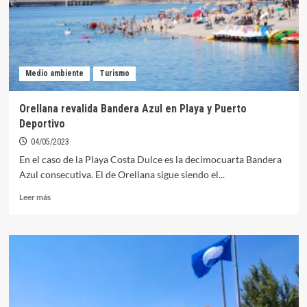
procedentes
de
la
UE
para
Medio ambiente
Turismo
el
plan
‘Extremadura
Orellana revalida Bandera Azul en Playa y Puerto
destino
Deportivo
de
turismo
04/05/2023
azul’
En el caso de la Playa Costa Dulce es la decimocuarta Bandera
Azul consecutiva. El de Orellana sigue siendo el...
Leer
Leer más
más
sobre
Orellana
revalida
Bandera
Azul
en
Playa