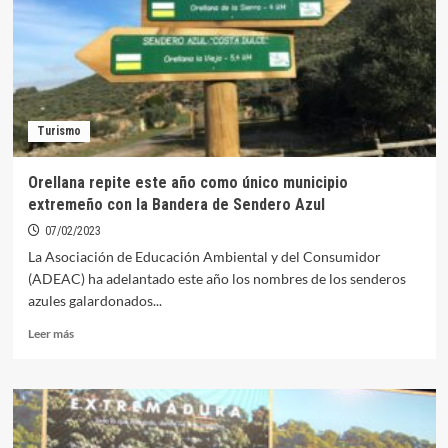
veredicto
de
Bandera
Azul
para
playas
y
Turismo
puertos
deportivos
Orellana repite este año como único municipio
extremeño con la Bandera de Sendero Azul
07/02/2023
La Asociación de Educación Ambiental y del Consumidor
(ADEAC) ha adelantado este año los nombres de los senderos
azules galardonados...
Leer
Leer más
más
sobre
Orellana
repite
este
año