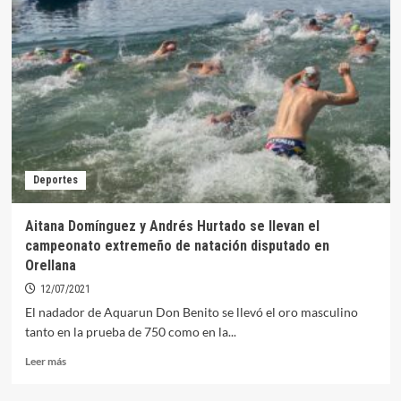
de
FILARE
en
Orellana
se
presentará
el
30
de
noviembre
Deportes
en
el
Helga
Aitana Domínguez y Andrés Hurtado se llevan el
de
campeonato extremeño de natación disputado en
Alvear
Orellana
de
Cáceres
12/07/2021
El nadador de Aquarun Don Benito se llevó el oro masculino
tanto en la prueba de 750 como en la...
Leer
Leer más
más
sobre