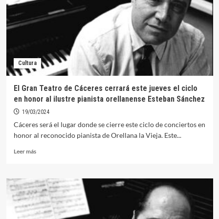
llevan
el
oro
de
la
Etapa
Cultura
Final
de
XIV
El Gran Teatro de Cáceres cerrará este jueves el ciclo
Campeonato
en honor al ilustre pianista orellanense Esteban Sánchez
de
Extremadura
19/03/2024
de
Cáceres será el lugar donde se cierre este ciclo de conciertos en
Aguas
honor al reconocido pianista de Orellana la Vieja. Este...
Abiertas
Leer
Leer más
más
sobre
El
Gran
Teatro
de
Cáceres