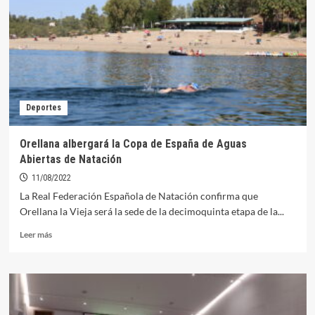
de
conciertos
en
honor
al
orellanense
Esteban
Sánchez
Deportes
Orellana albergará la Copa de España de Aguas
Abiertas de Natación
11/08/2022
La Real Federación Española de Natación confirma que
Orellana la Vieja será la sede de la decimoquinta etapa de la...
Leer
Leer más
más
sobre
Orellana
albergará
la
Copa