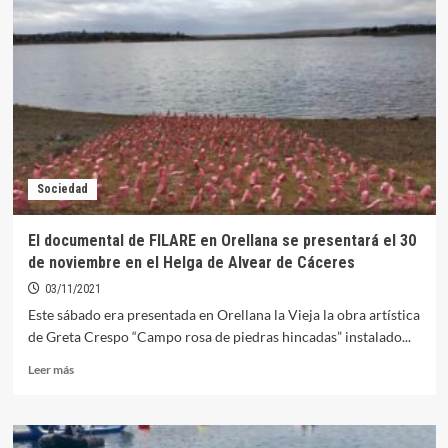
edición
de
FILARE
se
clausura
esta
tarde
en
Cáceres
con
Sociedad
un
documental
centrado
El documental de FILARE en Orellana se presentará el 30
en
de noviembre en el Helga de Alvear de Cáceres
Orellana
03/11/2021
Este sábado era presentada en Orellana la Vieja la obra artística
de Greta Crespo “Campo rosa de piedras hincadas” instalado...
Leer
Leer más
más
sobre
El
documental