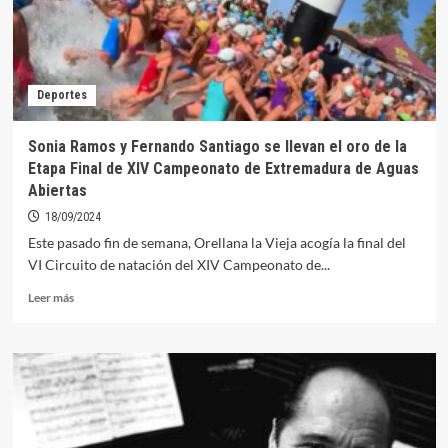
de
semana
en
la
30ª
Deportes
Gimnastrada
de
Extremadura
Sonia Ramos y Fernando Santiago se llevan el oro de la
Etapa Final de XIV Campeonato de Extremadura de Aguas
Abiertas
18/09/2024
Este pasado fin de semana, Orellana la Vieja acogía la final del
VI Circuito de natación del XIV Campeonato de...
Leer
Leer más
más
sobre
Sonia
Ramos
y
Fernando
Santiago
se