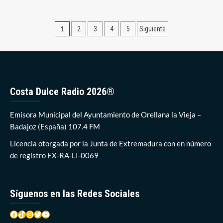
sobre
La
Diócesis
Paginación
1
2
3
4
5
Siguiente
de
Plasencia
de
pide
entradas
respetar
las
medidas
sanitarias
Costa Dulce Radio 2026®
de
cara
Emisora Municipal del Ayuntamiento de Orellana la Vieja –
a
la
Badajoz (España) 107.4 FM
Semana
Licencia otorgada por la Junta de Extremadura con en número
Santa
de registro EX-RA-LI-0069
Síguenos en las Redes Sociales
Facebook
TikTok
Instagram
Twitter
YouTube