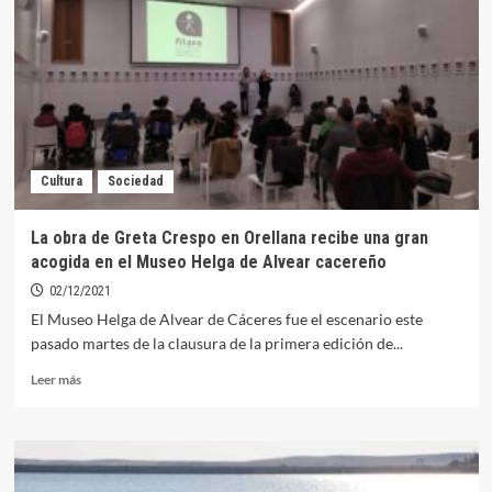
de
España
de
Aguas
Abiertas de
Natación
Cultura
Sociedad
La obra de Greta Crespo en Orellana recibe una gran
acogida en el Museo Helga de Alvear cacereño
02/12/2021
El Museo Helga de Alvear de Cáceres fue el escenario este
pasado martes de la clausura de la primera edición de...
Leer
Leer más
más
sobre
La
obra
de