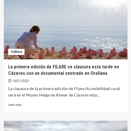
Greta
Crespo
en
Orellana
recibe
una
gran
acogida
en
Cultura
el
Museo
Helga
La primera edición de FILARE se clausura esta tarde en
de
Cáceres con un documental centrado en Orellana
Alvear
cacereño
30/11/2021
La clausura de la primera edición de Filare Accesibilidad rural
será en el Museo Helga de Alvear de Cáceres esta...
Leer
Leer más
más
sobre
La
primera