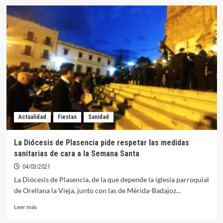
Aitana
Domínguez
y
Andrés
Hurtado
se
llevan
el
campeonato
extremeño
de
natación
Actualidad
Fiestas
Sanidad
disputado
en
Orellana
La Diócesis de Plasencia pide respetar las medidas
sanitarias de cara a la Semana Santa
04/03/2021
La Diócesis de Plasencia, de la que depende la iglesia parroquial
de Orellana la Vieja, junto con las de Mérida-Badajoz...
Leer
Leer más
más