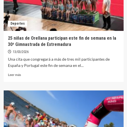
Deportes
25 niñas de Orellana participan este fin de semana en la
30ª Gimnastrada de Extremadura
13/03/2026
Una cita que congregará a más de tres mil participantes de
España y Portugal este fin de semana en el...
Leer
Leer más
más
sobre
25
niñas
de
Orellana
participan
este
fin