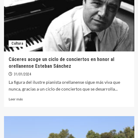
cerrará
este
jueves
el
ciclo
en
honor
Cultura
al
ilustre
pianista
Cáceres acoge un ciclo de conciertos en honor al
orellanense
orellanense Esteban Sánchez
Esteban
Sánchez
31/01/2024
La figura del ilustre pianista orellanense sigue más viva que
nunca, gracias a un ciclo de conciertos que se desarrolla...
Leer
Leer más
más
sobre
Cáceres
acoge
un
ciclo