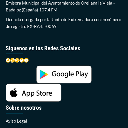
pistoletazo
Emisora Municipal del Ayuntamiento de Orellana la Vieja –
de
Badajoz (España) 107.4 FM
salida
a
Licencia otorgada por la Junta de Extremadura con en número
la
de registro EX-RA-LI-0069
Semana
Santa
2024
Síguenos en las Redes Sociales
Facebook
TikTok
Instagram
Twitter
YouTube
Sobre nosotros
Aviso Legal