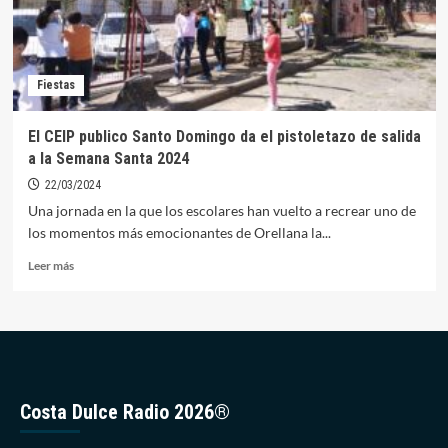
Fiestas
El CEIP publico Santo Domingo da el pistoletazo de salida
a la Semana Santa 2024
22/03/2024
Una jornada en la que los escolares han vuelto a recrear uno de
los momentos más emocionantes de Orellana la...
Leer
Leer más
más
sobre
El
CEIP
publico
Santo
Domingo
Costa Dulce Radio 2026®
da
el