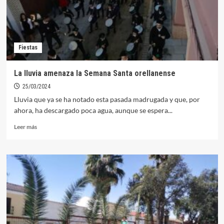
de
Interés
Cultural
para
el
Fiestas
Encuentro
y
su
La lluvia amenaza la Semana Santa orellanense
Enramá
25/03/2024
Lluvia que ya se ha notado esta pasada madrugada y que, por
ahora, ha descargado poca agua, aunque se espera...
Leer
Leer más
más
sobre
La
lluvia
amenaza
la
Semana
Santa
orellanense