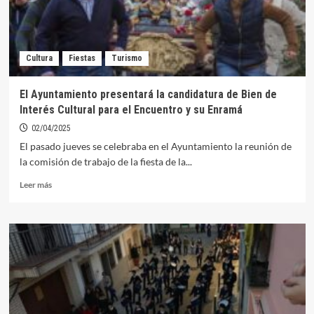
Cultura
Fiestas
Turismo
El Ayuntamiento presentará la candidatura de Bien de
Interés Cultural para el Encuentro y su Enramá
02/04/2025
El pasado jueves se celebraba en el Ayuntamiento la reunión de
la comisión de trabajo de la fiesta de la...
Leer
Leer más
más
sobre
El
Ayuntamiento
presentará
la
candidatura
de
Bien