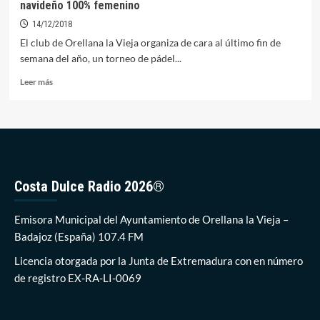
navideño 100% femenino
vuelve
a
14/12/2018
la
El club de Orellana la Vieja organiza de cara al último fin de
competición
semana del año, un torneo de pádel...
con
victoria
Leer
Leer más
más
sobre
Tenis
Club
Orellana
organiza
un
Costa Dulce Radio 2026®
torneo
de
pádel
Emisora Municipal del Ayuntamiento de Orellana la Vieja –
navideño
Badajoz (España) 107.4 FM
100%
femenino
Licencia otorgada por la Junta de Extremadura con en número
de registro EX-RA-LI-0069