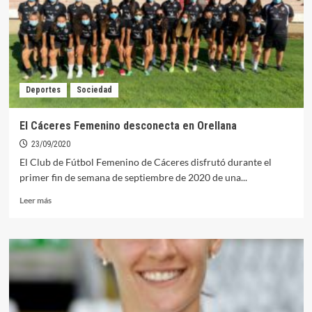
del
fútbol
femenino
extremeño
Deportes
Sociedad
El Cáceres Femenino desconecta en Orellana
23/09/2020
El Club de Fútbol Femenino de Cáceres disfrutó durante el
primer fin de semana de septiembre de 2020 de una...
Leer
Leer más
más
sobre
El
Cáceres
Femenino
desconecta
en
Orellana