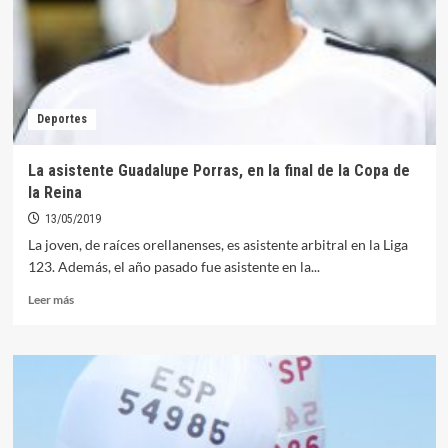
Deportes
La asistente Guadalupe Porras, en la final de la Copa de
la Reina
13/05/2019
La joven, de raíces orellanenses, es asistente arbitral en la Liga
123. Además, el año pasado fue asistente en la...
Leer
Leer más
más
sobre
La
asistente
Guadalupe
Porras,
en