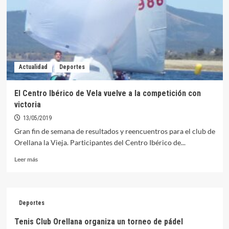
la
final
de
la
Copa
de
la
Actualidad
Deportes
Reina
El Centro Ibérico de Vela vuelve a la competición con
victoria
13/05/2019
Gran fin de semana de resultados y reencuentros para el club de
Orellana la Vieja. Participantes del Centro Ibérico de...
Leer
Leer más
más
sobre
El
Centro
Deportes
Ibérico
de
Tenis Club Orellana organiza un torneo de pádel
Vela