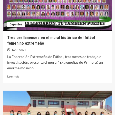
España
de
Selecciones
Autonómicas
Deportes
Tres orellanenses en el mural histórico del fútbol
femenino extremeño
14/01/2021
La Federación Extremeña de Fútbol, tras meses de trabajo e
investigación, presenta el mural “Extremeñas de Primera”, un
enorme mosaico...
Leer
Leer más
más
sobre
Tres
orellanenses
en
el
mural
histórico