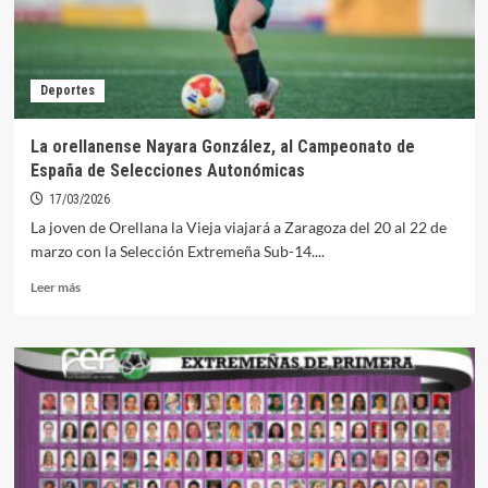
Deportes
La orellanense Nayara González, al Campeonato de
España de Selecciones Autonómicas
17/03/2026
La joven de Orellana la Vieja viajará a Zaragoza del 20 al 22 de
marzo con la Selección Extremeña Sub-14....
Leer
Leer más
más
sobre
La
orellanense
Nayara
González,
al
Campeonato
de