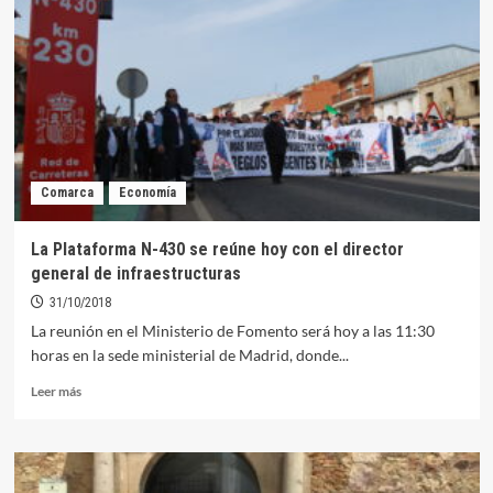
reunión
a
tres
para
llegar
a
«soluciones
de
consenso»
Comarca
Economía
sobre
la
conversión
La Plataforma N-430 se reúne hoy con el director
en
general de infraestructuras
autovía
de
31/10/2018
la
La reunión en el Ministerio de Fomento será hoy a las 11:30
N-
horas en la sede ministerial de Madrid, donde...
430
Leer
Leer más
más
sobre
La
Plataforma
N-