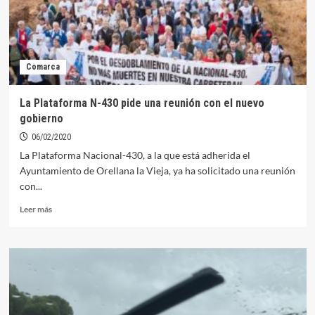
Ábalos
por
el
trazado
sur
Comarca
de
la
A-
La Plataforma N-430 pide una reunión con el nuevo
43
gobierno
06/02/2020
La Plataforma Nacional-430, a la que está adherida el
Ayuntamiento de Orellana la Vieja, ya ha solicitado una reunión
con...
Leer
Leer más
más
sobre
La
Plataforma
N-
430
pide
una