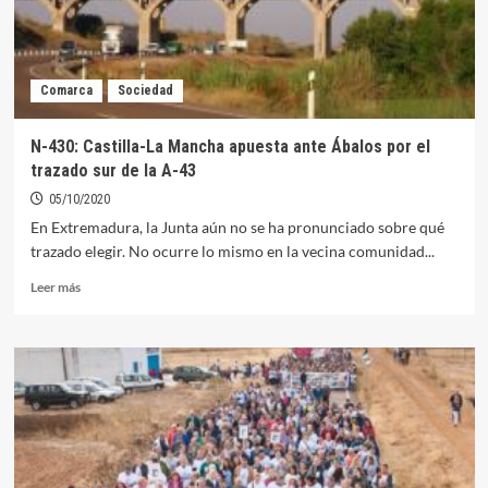
Comarca
Sociedad
N-430: Castilla-La Mancha apuesta ante Ábalos por el
trazado sur de la A-43
05/10/2020
En Extremadura, la Junta aún no se ha pronunciado sobre qué
trazado elegir. No ocurre lo mismo en la vecina comunidad...
Leer
Leer más
más
sobre
N-
430:
Castilla-
La
Mancha
apuesta
ante