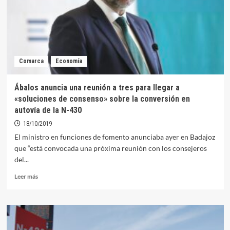
Comarca
Economía
Ábalos anuncia una reunión a tres para llegar a
«soluciones de consenso» sobre la conversión en
autovía de la N-430
18/10/2019
El ministro en funciones de fomento anunciaba ayer en Badajoz
que “está convocada una próxima reunión con los consejeros
del...
Leer
Leer más
más
sobre
Ábalos
anuncia
una