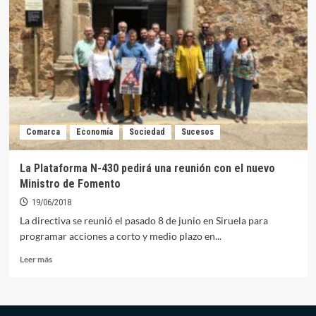
430
se
reúne
hoy
con
el
director
general
de
Comarca
Economía
Sociedad
Sucesos
infraestructuras
La Plataforma N-430 pedirá una reunión con el nuevo
Ministro de Fomento
19/06/2018
La directiva se reunió el pasado 8 de junio en Siruela para
programar acciones a corto y medio plazo en...
Leer
Leer más
más
sobre
La
Plataforma