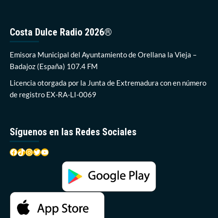
N-
430
pedirá
Costa Dulce Radio 2026®
una
reunión
con
Emisora Municipal del Ayuntamiento de Orellana la Vieja –
el
Badajoz (España) 107.4 FM
nuevo
Ministro
Licencia otorgada por la Junta de Extremadura con en número
de
de registro EX-RA-LI-0069
Fomento
Síguenos en las Redes Sociales
Facebook
TikTok
Instagram
Twitter
YouTube