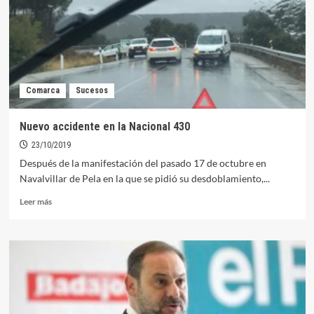
reunión
con
el
nuevo
gobierno
Comarca
Sucesos
Nuevo accidente en la Nacional 430
23/10/2019
Después de la manifestación del pasado 17 de octubre en
Navalvillar de Pela en la que se pidió su desdoblamiento,...
Leer
Leer más
más
sobre
Nuevo
accidente
en
la
Nacional
430