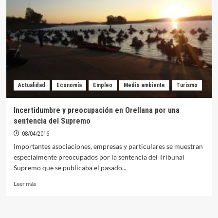
Mario
Asensio,
campeones
de
la
XXIV
edición
del
Open
Actualidad
Economía
Empleo
Medio ambiente
Turismo
del
lucio
desde
Incertidumbre y preocupación en Orellana por una
embarcación
sentencia del Supremo
08/04/2016
Importantes asociaciones, empresas y particulares se muestran
especialmente preocupados por la sentencia del Tribunal
Supremo que se publicaba el pasado...
Leer
Leer más
más
sobre
Incertidumbre