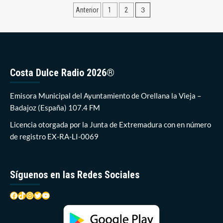
y
Paginación
3
Anterior
1
2
preocupación
en
de
Orellana
entradas
por
una
sentencia
del
Costa Dulce Radio 2026®
Supremo
Emisora Municipal del Ayuntamiento de Orellana la Vieja –
Badajoz (España) 107.4 FM
Licencia otorgada por la Junta de Extremadura con en número
de registro EX-RA-LI-0069
Síguenos en las Redes Sociales
Facebook
TikTok
Instagram
Twitter
YouTube