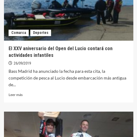
XXV
aniversario
del
Open
del
Comarca
Deportes
Lucio
en
Orellana
El XXV aniversario del Open del Lucio contará con
actividades infantiles
26/09/2019
Bass Madrid ha anunciado la fecha para esta cita, la
competición de pesca al Lucio desde embarcación más antigua
de...
Leer
Leer más
más
sobre
El
XXV
aniversario
del
Open