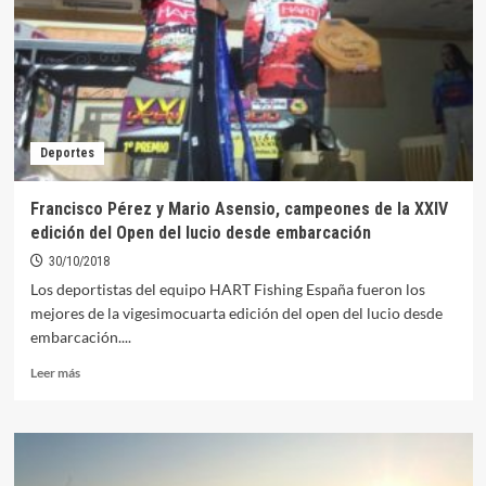
del
Lucio
contará
con
actividades
infantiles
Deportes
Francisco Pérez y Mario Asensio, campeones de la XXIV
edición del Open del lucio desde embarcación
30/10/2018
Los deportistas del equipo HART Fishing España fueron los
mejores de la vigesimocuarta edición del open del lucio desde
embarcación....
Leer
Leer más
más
sobre
Francisco
Pérez
y