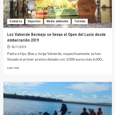
Comarca
Deportes
Medio ambiente
Turismo
Los Valverde Bermejo se llevan el Open del Lucio desde
embarcación 2019
05/11/2019
Padre e hijo, Blas y Jorge Valverde, respectivamente, se han
llevado el primer premio dotado con 3.000 euros más 6.000...
Leer
Leer más
más
sobre
Los
Valverde
Bermejo
se
llevan
el
Open