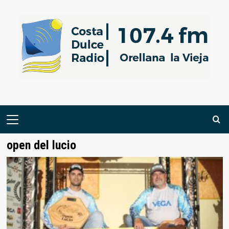
Saltar
al
contenido
Menú
primario
open del lucio