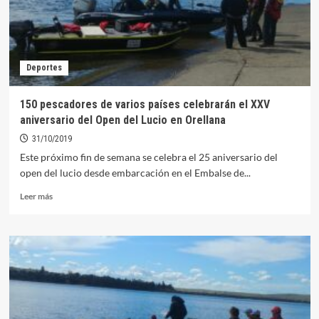
del
Lucio
desde
embarcación
2019
Deportes
150 pescadores de varios países celebrarán el XXV
aniversario del Open del Lucio en Orellana
31/10/2019
Este próximo fin de semana se celebra el 25 aniversario del
open del lucio desde embarcación en el Embalse de...
Leer
Leer más
más
sobre
150
pescadores
de
varios
países
celebrarán
el