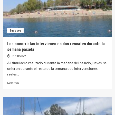
concentrarán
hoy
en
un
nuevo
simulacro
Sucesos
en
la
Playa
Los socorristas intervienen en dos rescates durante la
de
semana pasada
Orellana
01/08/2022
Al simulacro realizado durante la mañana del pasado jueves, se
unieron durante el resto de la semana dos intervenciones
reales...
Leer
Leer más
más
sobre
Los
socorristas
intervienen
en