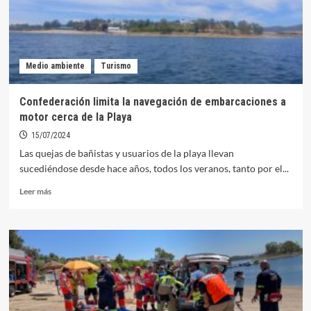
a
Orellana
para
la
implantación
Medio ambiente
Turismo
de
medidas
de
Confederación limita la navegación de embarcaciones a
seguridad
motor cerca de la Playa
15/07/2024
Las quejas de bañistas y usuarios de la playa llevan
sucediéndose desde hace años, todos los veranos, tanto por el...
Leer
Leer más
más
sobre
Confederación
limita
la
navegación
de
embarcaciones
a