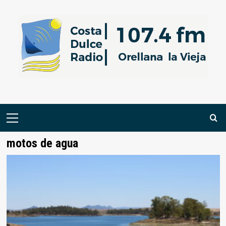
Saltar
al
contenido
Menú
primario
motos de agua