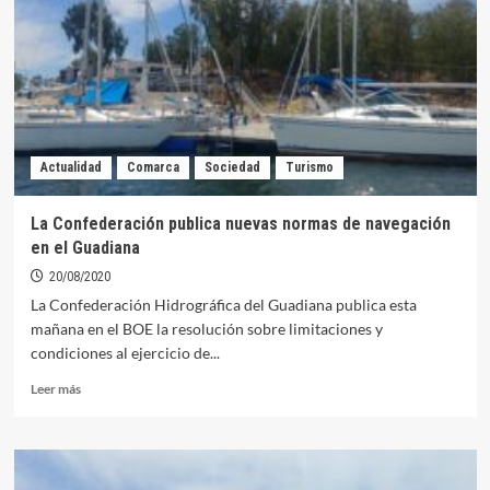
dos
rescates
durante
la
semana
pasada
Actualidad
Comarca
Sociedad
Turismo
La Confederación publica nuevas normas de navegación
en el Guadiana
20/08/2020
La Confederación Hidrográfica del Guadiana publica esta
mañana en el BOE la resolución sobre limitaciones y
condiciones al ejercicio de...
Leer
Leer más
más
sobre
La
Confederación
publica