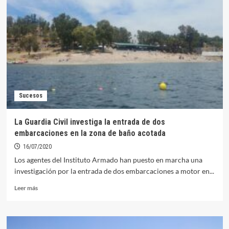
nuevas
normas
de
navegación
en
el
Guadiana
Sucesos
La Guardia Civil investiga la entrada de dos
embarcaciones en la zona de baño acotada
16/07/2020
Los agentes del Instituto Armado han puesto en marcha una
investigación por la entrada de dos embarcaciones a motor en...
Leer
Leer más
más
sobre
La
Guardia