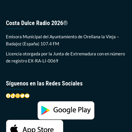
servicio
de
socorrismo
atiende
Costa Dulce Radio 2026®
más
de
300
Emisora Municipal del Ayuntamiento de Orellana la Vieja –
incidencias
Badajoz (España) 107.4 FM
durante
el
Licencia otorgada por la Junta de Extremadura con en número
verano
de registro EX-RA-LI-0069
Síguenos en las Redes Sociales
Facebook
TikTok
Instagram
Twitter
YouTube