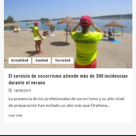
Civil
investiga
la
entrada
de
dos
embarcaciones
en
la
zona
Actualidad
Sanidad
Sociedad
de
baño
acotada
El servicio de socorrismo atiende más de 300 incidencias
durante el verano
18/09/2019
La presencia de los profesionales de socorrismo y su alto nivel
de preparación han evitado un año más que Orellana...
Leer
Leer más
más
sobre
El