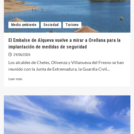
Medio ambiente
Sociedad
Turismo
El Embalse de Alqueva vuelve a mirar a Orellana para la
implantación de medidas de seguridad
29/06/2026
Los alcaldes de Cheles, Olivenza y Villanueva del Fresno se han
reunido con la Junta de Extremadura, la Guardia Civil...
Leer
Leer más
más
sobre
El
Embalse
de
Alqueva
vuelve
a
mirar