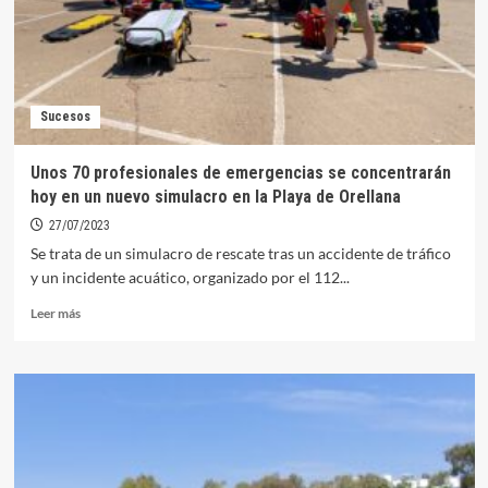
motor
cerca
de
la
Playa
Sucesos
Unos 70 profesionales de emergencias se concentrarán
hoy en un nuevo simulacro en la Playa de Orellana
27/07/2023
Se trata de un simulacro de rescate tras un accidente de tráfico
y un incidente acuático, organizado por el 112...
Leer
Leer más
más
sobre
Unos
70
profesionales
de
emergencias
se