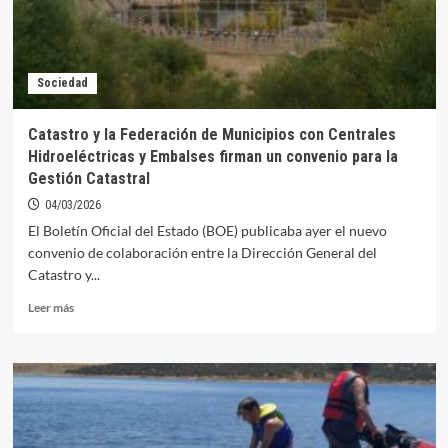
Sociedad
Catastro y la Federación de Municipios con Centrales
Hidroeléctricas y Embalses firman un convenio para la
Gestión Catastral
04/03/2026
El Boletín Oficial del Estado (BOE) publicaba ayer el nuevo
convenio de colaboración entre la Dirección General del
Catastro y...
Leer
Leer más
más
sobre
Catastro
y
la
Federación
de