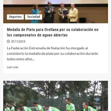
del
Mundo
Deportes
Sociedad
Medalla de Plata para Orellana por su colaboración en
los campeonatos de aguas abiertas
07/11/2019
La Federación Extremeña de Natación ha otorgado al
consistorio la medalla de plata por su colaboración durante
todos estos años...
Leer
Leer más
más
sobre
Medalla
de
Plata
para
Orellana
por
su