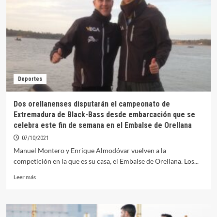
Salvamento
organiza
un
curso
de
socorrismo
en
aguas
Deportes
abiertas
en
Orellana
Dos orellanenses disputarán el campeonato de
Extremadura de Black-Bass desde embarcación que se
celebra este fin de semana en el Embalse de Orellana
07/10/2021
Manuel Montero y Enrique Almodóvar vuelven a la
competición en la que es su casa, el Embalse de Orellana. Los...
Leer
Leer más
más
sobre
Dos
orellanenses