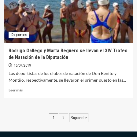
para
debutar
en
Primera
Deportes
Rodrigo Gallego y Marta Reguero se llevan el XIV Trofeo
de Natación de la Diputación
16/07/2019
Los deportistas de los clubes de natación de Don Benito y
Montijo, respectivamente, se llevaron el primer puesto en las...
Leer
Leer más
más
sobre
Rodrigo
Gallego
Paginación
1
2
Siguiente
y
Marta
de
Reguero
se