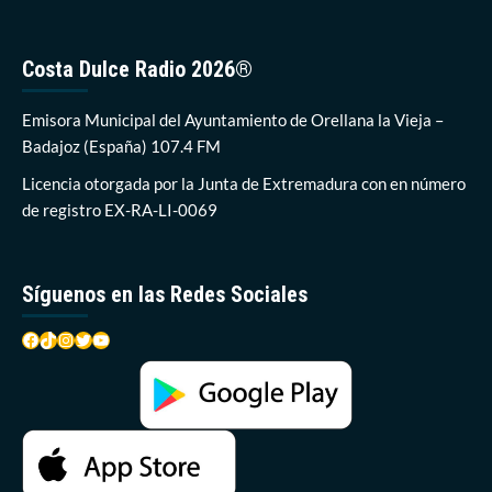
entradas
llevan
el
XIV
Costa Dulce Radio 2026®
Trofeo
de
Emisora Municipal del Ayuntamiento de Orellana la Vieja –
Natación
de
Badajoz (España) 107.4 FM
la
Licencia otorgada por la Junta de Extremadura con en número
Diputación
de registro EX-RA-LI-0069
Síguenos en las Redes Sociales
Facebook
TikTok
Instagram
Twitter
YouTube