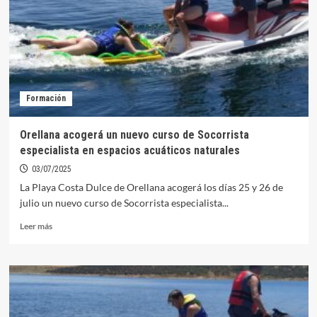
Municipios
con
Centrales
Hidroeléctricas
y
Embalses
firman
Formación
un
convenio
para
Orellana acogerá un nuevo curso de Socorrista
la
especialista en espacios acuáticos naturales
Gestión
Catastral
03/07/2025
La Playa Costa Dulce de Orellana acogerá los días 25 y 26 de
julio un nuevo curso de Socorrista especialista...
Leer
Leer más
más
sobre
Orellana
acogerá
un
nuevo