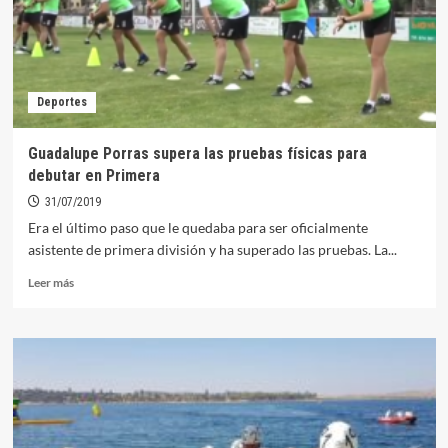
colaboración
en
los
campeonatos
de
Deportes
aguas
abiertas
Guadalupe Porras supera las pruebas físicas para
debutar en Primera
31/07/2019
Era el último paso que le quedaba para ser oficialmente
asistente de primera división y ha superado las pruebas. La...
Leer
Leer más
más
sobre
Guadalupe
Porras
supera
las
pruebas
físicas