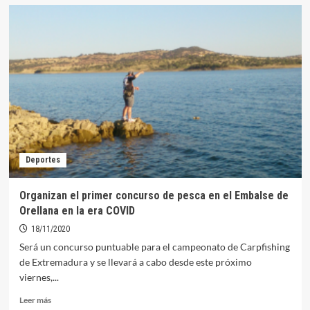
Guadalupe
Porras
se
somete
hoy
a
más
pruebas
físicas
de
la
Federación
Deportes
Organizan el primer concurso de pesca en el Embalse de
Orellana en la era COVID
18/11/2020
Será un concurso puntuable para el campeonato de Carpfishing
de Extremadura y se llevará a cabo desde este próximo
viernes,...
Leer
Leer más