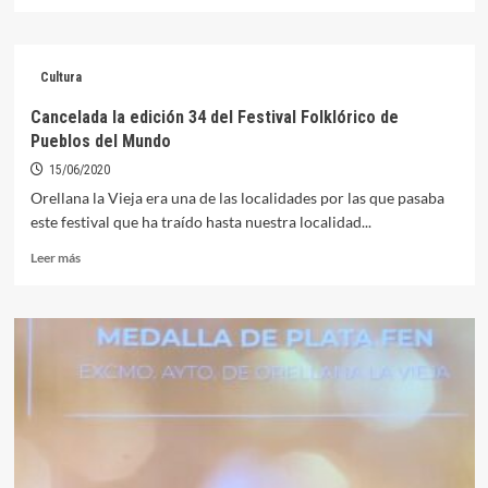
más
sobre
Organizan
el
Cultura
primer
concurso
Cancelada la edición 34 del Festival Folklórico de
de
Pueblos del Mundo
pesca
en
15/06/2020
el
Orellana la Vieja era una de las localidades por las que pasaba
Embalse
este festival que ha traído hasta nuestra localidad...
de
Orellana
Leer
Leer más
en
más
la
sobre
era
Cancelada
COVID
la
edición
34
del
Festival
Folklórico
de
Pueblos