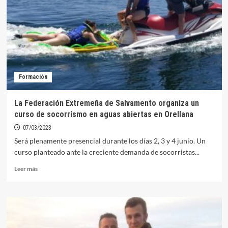
curso
de
Socorrista
especialista
en
espacios
acuáticos
naturales
Formación
La Federación Extremeña de Salvamento organiza un
curso de socorrismo en aguas abiertas en Orellana
07/03/2023
Será plenamente presencial durante los días 2, 3 y 4 junio. Un
curso planteado ante la creciente demanda de socorristas...
Leer
Leer más
más
sobre
La
Federación
Extremeña
de