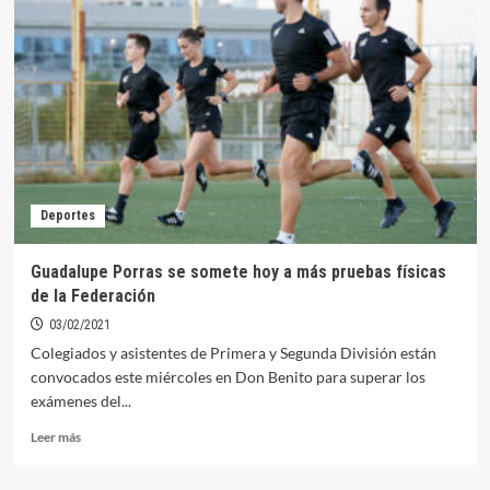
disputarán
el
campeonato
de
Extremadura
de
Black-
Bass
desde
embarcación
Deportes
que
se
celebra
Guadalupe Porras se somete hoy a más pruebas físicas
este
de la Federación
fin
de
03/02/2021
semana
Colegiados y asistentes de Primera y Segunda División están
en
convocados este miércoles en Don Benito para superar los
el
exámenes del...
Embalse
de
Leer
Leer más
Orellana
más
sobre